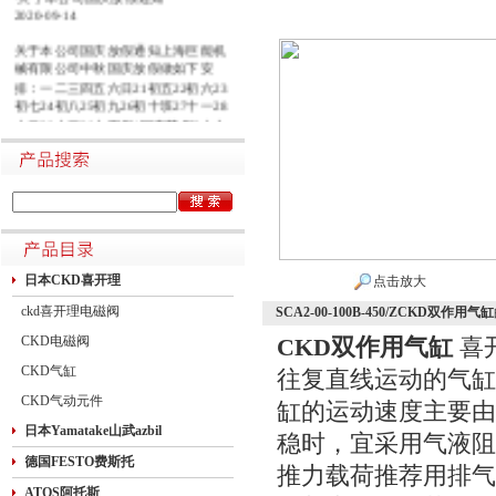
2020-09-14
关于本公司国庆放假通知上海巨能机
械有限公司中秋国庆放假做如下安
排：一二三四五六日21初五22初六23
初七24初八25初九26初十班27十一28
十二29十三30十四假1国庆节假2十六
假3十七假4十八假5十九假6二十假7
廿一假8廿二9廿三班10廿四11廿五10
月1日~8日放假调休，共8天。9月27
日（星期日）、10月10日（星期六）
上班。在此期间如有进口产品需要采
购的客户，为避免您的货期受到影
响，请提前安排订货事宜。高速规定
如下1.高速免费规定时间：2020年10
日本CKD喜开理
点击放大
月1日0时-10月8日24时，共8天
ckd喜开理电磁阀
SCA2-00-100B-450/ZCKD双作用气缸
CKD电磁阀
CKD双作用气缸
喜
CKD气缸
往复直线运动的气缸
CKD气动元件
缸的运动速度主要由
日本Yamatake山武azbil
稳时，宜采用气液阻
德国FESTO费斯托
推力载荷推荐用排气
ATOS阿托斯