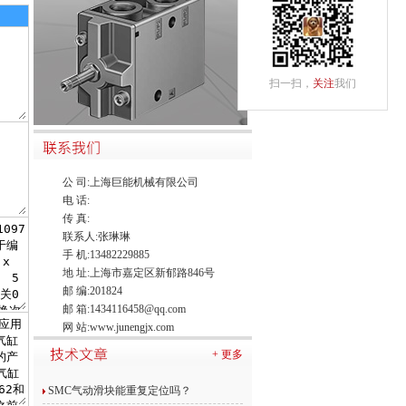
扫一扫，
关注
我们
公 司:上海巨能机械有限公司
电 话:
传 真:
联系人:张琳琳
手 机:13482229885
地 址:上海市嘉定区新郁路846号
邮 编:201824
邮 箱:
1434116458@qq.com
网 站:
www.junengjx.com
+ 更多
SMC气动滑块能重复定位吗？