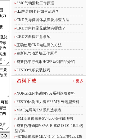
SMC气动滑块工作原理
ckd先导阀卡死如何疏通？
CKD先导阀具体故障及排查方法
CKD方向阀常见故障有哪些？
CKD方向阀注意事项
正确使用CKD电磁阀的方法
费斯托气动滑块工作原理
费斯托平行气爪HGPP系列产品介绍
FESTO气爪安装技巧
+ 更多
NORGREN电磁阀V62系列选项资料
FESTO比例压力阀VPPM系列选型资料
MAC先导阀52A系列选项表
IFM流量传感器SV4200操作说明书
费斯托电磁阀VSVA-B-B52-D-D1-1R5L选
型资料
倍加福传感器MLV41-54-G/25/70/123/136