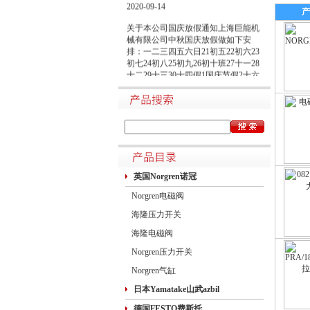
2020-09-14
产
关于本公司国庆放假通知上海巨能机
械有限公司中秋国庆放假做如下安
排：一二三四五六日21初五22初六23
初七24初八25初九26初十班27十一28
十二29十三30十四假1国庆节假2十六
假3十七假4十八假5十九假6二十假7
廿一假8廿二9廿三班10廿四11廿五10
月1日~8日放假调休，共8天。9月27
日（星期日）、10月10日（星期六）
上班。在此期间如有进口产品需要采
购的客户，为避免您的货期受到影
响，请提前安排订货事宜。高速规定
如下1.高速免费规定时间：2020年10
英国Norgren诺冠
月1日0时-10月8日24时，共8天
Norgren电磁阀
海隆压力开关
海隆电磁阀
Norgren压力开关
Norgren气缸
日本Yamatake山武azbil
德国FESTO费斯托