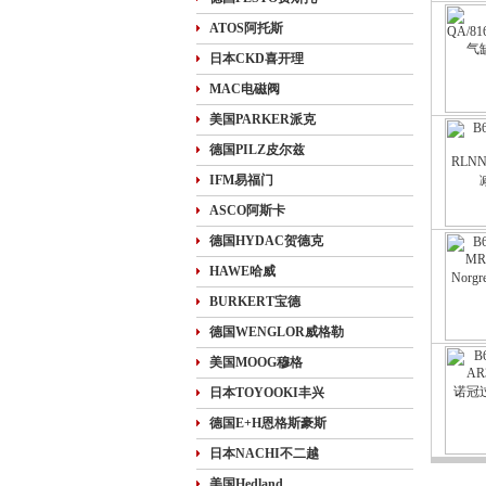
ATOS阿托斯
日本CKD喜开理
MAC电磁阀
美国PARKER派克
德国PILZ皮尔兹
IFM易福门
ASCO阿斯卡
德国HYDAC贺德克
HAWE哈威
BURKERT宝德
德国WENGLOR威格勒
美国MOOG穆格
日本TOYOOKI丰兴
德国E+H恩格斯豪斯
日本NACHI不二越
美国Hedland