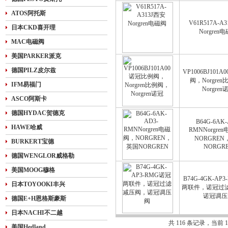
ATOS阿托斯
V61R517A-A
日本CKD喜开理
Norgren
MAC电磁阀
美国PARKER派克
德国PILZ皮尔兹
VP1006BJ101
阀，Norgre
IFM易福门
Norgren
ASCO阿斯卡
德国HYDAC贺德克
B64G-6AK-
HAWE哈威
RMNNorgre
NORGRE
BURKERT宝德
NORGR
德国WENGLOR威格勒
美国MOOG穆格
B74G-4GK-AP
日本TOYOOKI丰兴
两联件，诺冠过
诺冠调压
德国E+H恩格斯豪斯
日本NACHI不二越
共 116 条记录，当前 1
美国Hedland