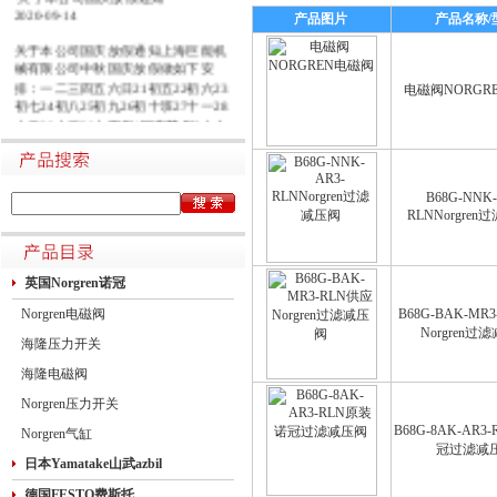
2020-09-14
产品图片
产品名称/
关于本公司国庆放假通知上海巨能机
械有限公司中秋国庆放假做如下安
排：一二三四五六日21初五22初六23
电磁阀NORGR
初七24初八25初九26初十班27十一28
十二29十三30十四假1国庆节假2十六
假3十七假4十八假5十九假6二十假7
廿一假8廿二9廿三班10廿四11廿五10
月1日~8日放假调休，共8天。9月27
日（星期日）、10月10日（星期六）
B68G-NNK-
RLNNorgre
上班。在此期间如有进口产品需要采
购的客户，为避免您的货期受到影
响，请提前安排订货事宜。高速规定
如下1.高速免费规定时间：2020年10
英国Norgren诺冠
月1日0时-10月8日24时，共8天
Norgren电磁阀
B68G-BAK-MR
Norgren过
海隆压力开关
海隆电磁阀
Norgren压力开关
B68G-8AK-AR
Norgren气缸
冠过滤减
日本Yamatake山武azbil
德国FESTO费斯托