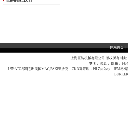
巴鲁夫BALLUFF
网站首页
|
上海巨能机械有限公司 版权所有 地址：
电话： 传真： 邮箱：
143
主营:
ATOS阿托斯,美国MAC,PAKER派克，CKD喜开理，PILZ皮尔兹，IFM
BURK