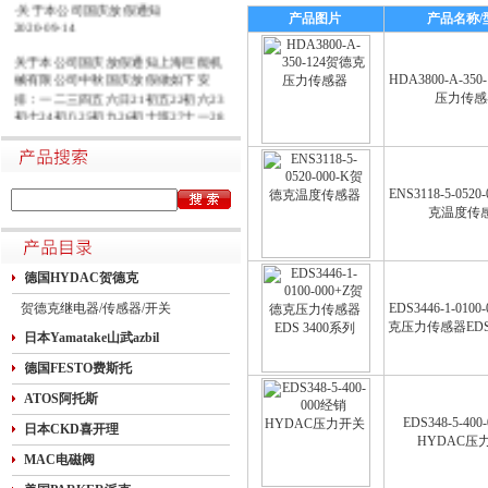
·关于本公司国庆放假通知
产品图片
产品名称/
2020-09-14
关于本公司国庆放假通知上海巨能机
械有限公司中秋国庆放假做如下安
HDA3800-A-35
排：一二三四五六日21初五22初六23
压力传感
初七24初八25初九26初十班27十一28
十二29十三30十四假1国庆节假2十六
假3十七假4十八假5十九假6二十假7
廿一假8廿二9廿三班10廿四11廿五10
月1日~8日放假调休，共8天。9月27
ENS3118-5-052
日（星期日）、10月10日（星期六）
克温度传
上班。在此期间如有进口产品需要采
购的客户，为避免您的货期受到影
响，请提前安排订货事宜。高速规定
德国HYDAC贺德克
如下1.高速免费规定时间：2020年10
月1日0时-10月8日24时，共8天
贺德克继电器/传感器/开关
EDS3446-1-010
克压力传感器EDS 
日本Yamatake山武azbil
德国FESTO费斯托
ATOS阿托斯
EDS348-5-40
日本CKD喜开理
HYDAC压
MAC电磁阀