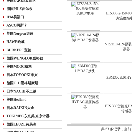
美国PARKER派克
德国PILZ皮尔兹
ETS386-2-150
IFM易福门
克温度继
ASCO阿斯卡
英国Norgren诺冠
HAWE哈威
VR2D.1/-L24
讯器
BURKERT宝德
德国WENGLOR威格勒
美国MOOG穆格
日本TOYOOKI丰兴
ZBM300原装H
德国E+H恩格斯豪斯
日本NACHI不二越
美国Hedland
ETS 380贺德克
日本DAIKIN大金
传感器
TOKIMEC东京美/东京计器
德国LEUZE劳易测
共 63 条记录，当前 