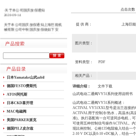
·关于本公司国庆放假通知
点击次数：2
2020-09-14
关于本公司国庆放假通知上海巨能机
提 供 商：
上海巨
械有限公司中秋国庆放假做如下安
排：一二三四五六日21初五22初六23
初七24初八25初九26初十班27十一28
图片类型：
十二29十三30十四假1国庆节假2十六
假3十七假4十八假5十九假6二十假7
廿一假8廿二9廿三班10廿四11廿五10
月1日~8日放假调休，共8天。9月27
资料类型：
PDF
日（星期日）、10月10日（星期六）
上班。在此期间如有进口产品需要采
购的客户，为避免您的货期受到影
相关产品：
日本Yamatake山武azbil
响，请提前安排订货事宜。高速规定
如下1.高速免费规定时间：2020年10
德国FESTO费斯托
详细介绍：
文件下载
月1日0时-10月8日24时，共8天
山武电动二通阀VY51系列使用说明书
ATOS阿托斯
山武电动二通阀VY51系列概述：
日本CKD喜开理
ACTIVAL VY51XXL型号是法
MAC电磁阀
ACTIVAL用于控制冷/热水，高温水(高温
准)。执行器配有一台可逆同步电机，可在
美国PARKER派克
可使用五种控制信号操作ACTIVAL
德国PILZ皮尔兹
现比例控制。公称135电阻输入结合一个比
2-10 V DC以及0-10 vDC输入，