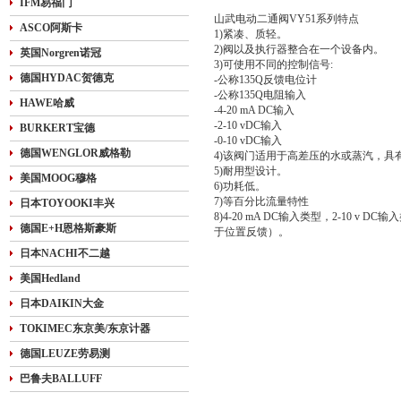
IFM易福门
山武电动二通阀VY51系列特点
ASCO阿斯卡
1)紧凑、质轻。
2)阀以及执行器整合在一个设备内。
英国Norgren诺冠
3)可使用不同的控制信号:
德国HYDAC贺德克
-公称135Q反馈电位计
-公称135Q电阻输入
HAWE哈威
-4-20 mA DC输入
-2-10 vDC输入
BURKERT宝德
-0-10 vDC输入
德国WENGLOR威格勒
4)该阀门适用于高差压的水或蒸汽，具
5)耐用型设计。
美国MOOG穆格
6)功耗低。
7)等百分比流量特性
日本TOYOOKI丰兴
8)4-20 mA DC输入类型，2-10 v D
德国E+H恩格斯豪斯
于位置反馈）。
日本NACHI不二越
美国Hedland
日本DAIKIN大金
TOKIMEC东京美/东京计器
德国LEUZE劳易测
巴鲁夫BALLUFF