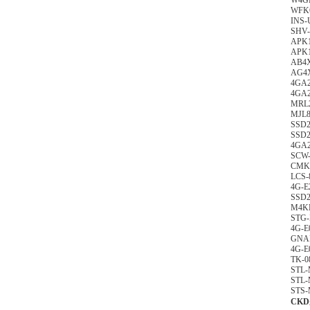
W4GB
WFK6
INS-
SHV-
APK1
APK1
AB4X
AG4X
4GA2
4GA2
MRL2
MJL8
SSD2
SSD2
4GA2
SCW-
CMK2
LCS-
4G-E
SSD2
M4KB
STG-
4G-E
GNAB
4G-E
TK-0
STL-
STL-
STS-
CK