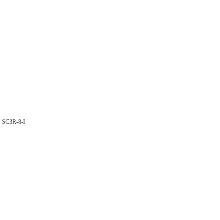
阀
SC3R-8-I