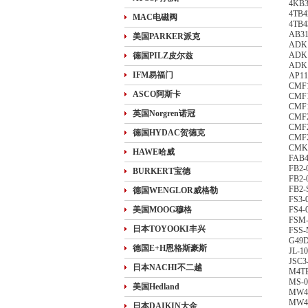
4KB3
4TB4
MAC电磁阀
4TB4
AB31
美国PARKER派克
ADK1
ADK1
德国PILZ皮尔兹
ADK1
IFM易福门
AP11
CMF
ASCO阿斯卡
CMF
CMF1
英国Norgren诺冠
CMF2
CMF2
德国HYDAC贺德克
CMF
CMK2
HAWE哈威
FAB4
FB2-
BURKERT宝德
FB2-
FB2-
德国WENGLOR威格勒
FS3-
美国MOOG穆格
FS4-
FSM-
日本TOYOOKI丰兴
FSS-
G49D
德国E+H恩格斯豪斯
JL-10
JSC3
日本NACHI不二越
M4T
MS-0
美国Hedland
MW4G
MW4G
日本DAIKIN大金