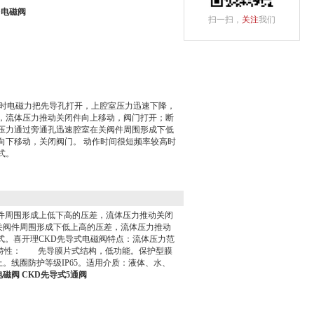
D电磁阀
扫一扫，
关注
我们
电时电磁力把先导孔打开，上腔室压力迅速下降，
，流体压力推动关闭件向上移动，阀门打开；断
压力通过旁通孔迅速腔室在关阀件周围形成下低
向下移动，关闭阀门。 动作时间很短频率较高时
式。
件周围形成上低下高的压差，流体压力推动关闭
关阀件周围形成下低上高的压差，流体压力推动
式。喜开理CKD先导式电磁阀特点：流体压力范
阀特性： 先导膜片式结构，低功能。保护型膜
线圈防护等级IP65。适用介质：液体、水、
电磁阀
CKD先导式5通阀