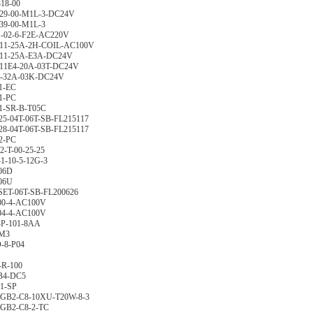
18-00
29-00-M1L-3-DC24V
39-00-M1L-3
-02-6-F2E-AC220V
1-25A-2H-COIL-AC100V
1-25A-E3A-DC24V
1E4-20A-03T-DC24V
-32A-03K-DC24V
1-EC
1-PC
-SR-B-T05C
5-04T-06T-SB-FL215117
8-04T-06T-SB-FL215117
2-PC
-T-00-25-25
1-10-5-12G-3
06D
06U
SET-06T-SB-FL200626
00-4-AC100V
04-4-AC100V
P-101-8AA
M3
-8-P04
-R-100
B4-DC5
1-SP
B2-C8-10XU-T20W-8-3
B2-C8-2-TC