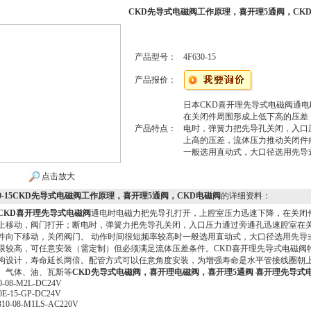
CKD先导式电磁阀工作原理，喜开理5通阀，CK
产品型号：
4F630-15
产品报价：
日本CKD喜开理先导式电磁阀通
在关闭件周围形成上低下高的压差
产品特点：
电时，弹簧力把先导孔关闭，入口
上高的压差，流体压力推动关闭件
一般选用直动式，大口径选用先导
点击放大
630-15CKD先导式电磁阀工作原理，喜开理5通阀，CKD电磁阀
的详细资料：
CKD喜开理先导式电磁阀
通电时电磁力把先导孔打开，上腔室压力迅速下降，在关闭
上移动，阀门打开；断电时，弹簧力把先导孔关闭，入口压力通过旁通孔迅速腔室在
件向下移动，关闭阀门。 动作时间很短频率较高时一般选用直动式，大口径选用先导
限较高，可任意安装（需定制）但必须满足流体压差条件。CKD喜开理先导式电磁
构设计，寿命延长两倍。配管方式可以任意角度安装，为增强寿命是水平管接线圈朝上。
、气体、油、瓦斯等
CKD先导式电磁阀，喜开理电磁阀，喜开理5通阀 喜开理先导式
0-08-M2L-DC24V
0E-15-GP-DC24V
10-08-M1LS-AC220V