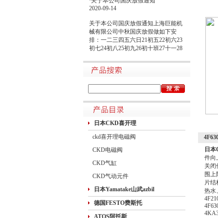
2020-09-14
关于本公司国庆放假通知上海巨能机
械有限公司中秋国庆放假做如下安
排：一二三四五六日21初五22初六23
初七24初八25初九26初十班27十一28
十二29十三30十四假1国庆节假2十六
假3十七假4十八假5十九假6二十假7
廿一假8廿二9廿三班10廿四11廿五10
月1日~8日放假调休，共8天。9月27
日（星期日）、10月10日（星期六）
上班。在此期间如有进口产品需要采
购的客户，为避免您的货期受到影
响，请提前安排订货事宜。高速规定
如下1.高速免费规定时间：2020年10
日本CKD喜开理
月1日0时-10月8日24时，共8天
ckd喜开理电磁阀
4F
日本
CKD电磁阀
件向
CKD气缸
关闭
围上
CKD气动元件
片结
日本Yamatake山武azbil
热水
4F21
德国FESTO费斯托
4F63
4KA3
ATOS阿托斯