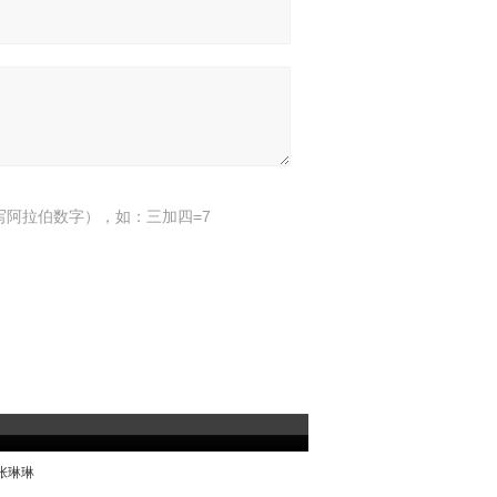
写阿拉伯数字），如：三加四=7
：张琳琳