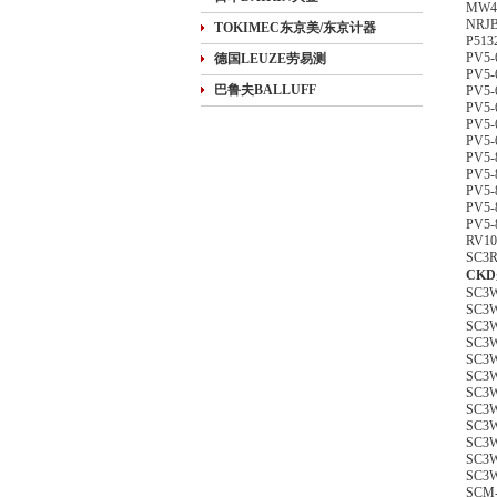
MW4G
NRJB
TOKIMEC东京美/东京计器
P513
PV5-
德国LEUZE劳易测
PV5-
巴鲁夫BALLUFF
PV5-
PV5-
PV5-
PV5-
PV5-
PV5-
PV5-
PV5-
PV5-
RV10
SC3R
CK
SC3W
SC3W
SC3W
SC3W
SC3W
SC3W
SC3W
SC3W
SC3W
SC3W
SC3W
SC3W
SCM-