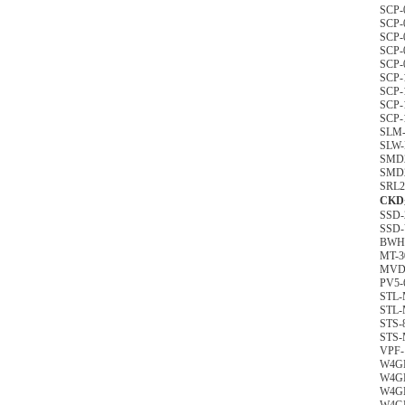
SCP-
SCP-
SCP-
SCP-
SCP-
SCP-
SCP-
SCP-
SCP-
SLM
SLW-
SMD2
SMD2
SRL2
CK
SSD-
SSD-
BWH
MT-3
MVD
PV5-
STL-
STL-
STS-
STS-
VPF-
W4GB
W4GB
W4GB