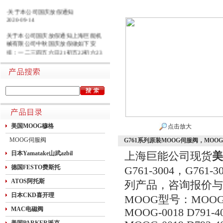
·关于本公司国庆放假通知
2020-09-14
关于本公司国庆放假通知上海巨能机
械有限公司中秋国庆放假做如下安
排：一二三四五六日21初五22初六23
初七24初八25初九26初十班27十一28
十二29十三30十四假1国庆节假2十六
假3十七假4十八假5十九假6二十假7
廿一假8廿二9廿三班10廿四11廿五10
月1日~8日放假调休，共8天。9月27
日（星期日）、10月10日（星期六）
上班。在此期间如有进口产品需要采
购的客户，为避免您的货期受到影
响，请提前安排订货事宜。高速规定
美国MOOG穆格
点击放大
如下1.高速免费规定时间：2020年10
月1日0时-10月8日24时，共8天
MOOG伺服阀
G761系列原装MOOG伺服阀，MOO
日本Yamatake山武azbil
上海巨能公司现货
美
德国FESTO费斯托
G761-3004，G761-30
ATOS阿托斯
列产品，咨询报价与索
日本CKD喜开理
MOOG型号：MOOG-00
MAC电磁阀
MOOG-0018 D791-4