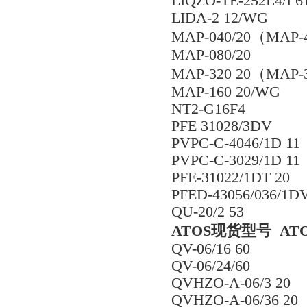
LIQZO-TE-252L4/I 6
LIDA-2 12/WG
MAP-040/20（MAP-
MAP-080/20
MAP-320 20（MAP-
MAP-160 20/WG
NT2-G16F4
PFE 31028/3DV
PVPC-C-4046/1D 11
PVPC-C-3029/1D 11
PFE-31022/1DT 20
PFED-43056/036/1
QU-20/2 53
ATOS现货型号 AT
QV-06/16 60
QV-06/24/60
QVHZO-A-06/3 20
QVHZO-A-06/36 20