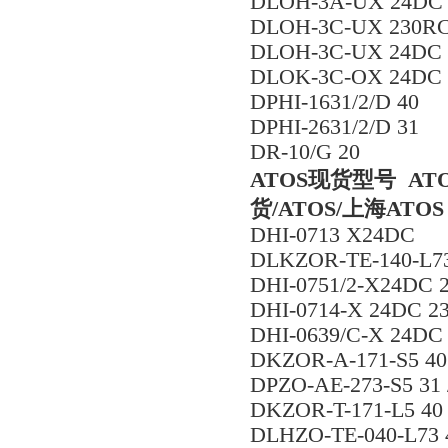
DLOH-3A-UX 24DC 
DLOH-3C-UX 230RC
DLOH-3C-UX 24DC 
DLOK-3C-OX 24DC 
DPHI-1631/2/D 40
DPHI-2631/2/D 31
DR-10/G 20
ATOS现货型号 A
货/ATOS/上海ATOS
DHI-0713 X24DC
DLKZOR-TE-140-L7
DHI-0751/2-X24DC 
DHI-0714-X 24DC 2
DHI-0639/C-X 24DC
DKZOR-A-171-S5 40
DPZO-AE-273-S5 31
DKZOR-T-171-L5 40
DLHZO-TE-040-L73 