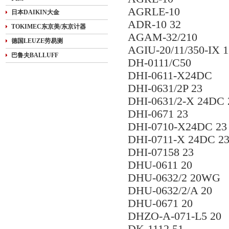
AGRLE-10
日本DAIKIN大金
ADR-10 32
TOKIMEC东京美/东京计器
AGAM-32/210
德国LEUZE劳易测
AGIU-20/11/350-IX 
巴鲁夫BALLUFF
DH-0111/C50
DHI-0611-X24DC
DHI-0631/2P 23
DHI-0631/2-X 24DC 
DHI-0671 23
DHI-0710-X24DC 23
DHI-0711-X 24DC 2
DHI-07158 23
DHU-0611 20
DHU-0632/2 20WG
DHU-0632/2/A 20
DHU-0671 20
DHZO-A-071-L5 20