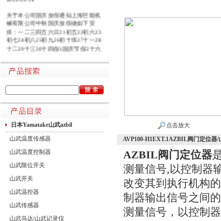
关于本公司国庆放假通知上海巨能机
械有限公司中秋国庆放假做如下安
排：一二三四五六日21初五22初六23
初七24初八25初九26初十班27十一28
十二29十三30十四假1国庆节假2十六
假3十七假4十八假5十九假6二十假7
廿一假8廿二9廿三班10廿四11廿五10
月1日~8日放假调休，共8天。9月27
日（星期日）、10月10日（星期六）
上班。在此期间如有进口产品需要采
购的客户，为避免您的货期受到影
响，请提前安排订货事宜。高速规定
如下1.高速免费规定时间：2020年10
月1日0时-10月8日24时，共8天
日本Yamatake山武azbil
点击放大
山武温度传感器
AVP100-H1EXT.1AZBIL阀门
山武温度控制器
AZBIL阀门定位器
山武限位开关
测量信号,以控制器
山武开关
改变其到执行机构的
山武温控器
制器输出信号之间的
山武传感器
测量信号，以控制器
山武马达/山武记录仪