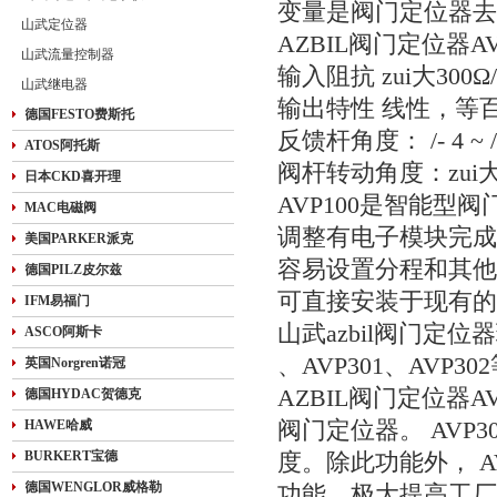
变量是阀门定位器去
山武定位器
AZBIL阀门定位器A
山武流量控制器
输入阻抗 zui大300Ω/
山武继电器
输出特性 线性，等
德国FESTO费斯托
反馈杆角度： /- 4 ~ /-
ATOS阿托斯
阀杆转动角度：zui大
日本CKD喜开理
AVP100是智能型
MAC电磁阀
调整有电子模块完成
美国PARKER派克
容易设置分程和其他特
德国PILZ皮尔兹
可直接安装于现有的
IFM易福门
山武azbil阀门定位器
ASCO阿斯卡
、AVP301、AVP302
英国Norgren诺冠
AZBIL阀门定位器AV
德国HYDAC贺德克
HAWE哈威
阀门定位器。 AVP3
BURKERT宝德
度。除此功能外， AV
德国WENGLOR威格勒
功能，极大提高工厂