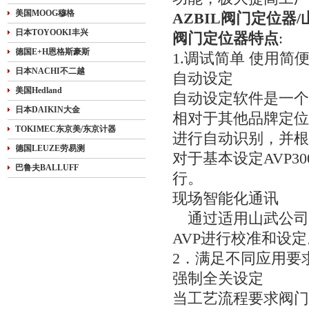
美国MOOG穆格
AZBIL阀门定位器
日本TOYOOKI丰兴
阀门定位器特点
:
德国E+H恩格斯豪斯
1.调试简单 使用简
日本NACHI不二越
自动设定
美国Hedland
自动设定软件是一个
日本DAIKIN大金
相对于其他品牌定位
TOKIMEC东京美/东京计器
进行自动识别，并根
德国LEUZE劳易测
对于基本设定AVP3
巴鲁夫BALLUFF
行。
现场智能化通讯
通过适用山武公司所
AVP进行校准和设定
2．满足不同应用要
强制全关设定
当工艺流程要求阀门