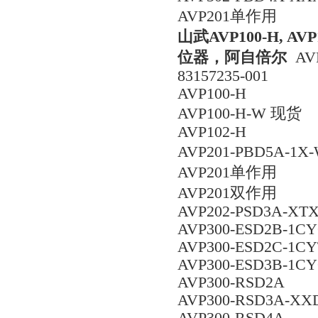
AVP201单作用
山武AVP100-H, 
位器，阿自倍尔
AV
83157235-001
AVP100-H
AVP100-H-W 现货
AVP102-H
AVP201-PBD5A-
AVP201单作用
AVP201双作用
AVP202-PSD3A-XT
AVP300-ESD2B-1C
AVP300-ESD2C-1CY
AVP300-ESD3B-1C
AVP300-RSD2A
AVP300-RSD3A-XX