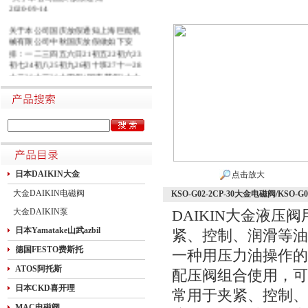
2020-09-14
关于本公司国庆放假通知上海巨能机
械有限公司中秋国庆放假做如下安
排：一二三四五六日21初五22初六23
初七24初八25初九26初十班27十一28
十二29十三30十四假1国庆节假2十六
假3十七假4十八假5十九假6二十假7
廿一假8廿二9廿三班10廿四11廿五10
月1日~8日放假调休，共8天。9月27
日（星期日）、10月10日（星期六）
上班。在此期间如有进口产品需要采
购的客户，为避免您的货期受到影
响，请提前安排订货事宜。高速规定
如下1.高速免费规定时间：2020年10
日本DAIKIN大金
点击放大
月1日0时-10月8日24时，共8天
大金DAIKIN电磁阀
KSO-G02-2CP-30大金电磁阀/KSO-G0
大金DAIKIN泵
DAIKIN大金液
日本Yamatake山武azbil
紧、控制、润滑等油
德国FESTO费斯托
一种用压力油操作的
ATOS阿托斯
配压阀组合使用，可
日本CKD喜开理
常用于夹紧、控制、
MAC电磁阀