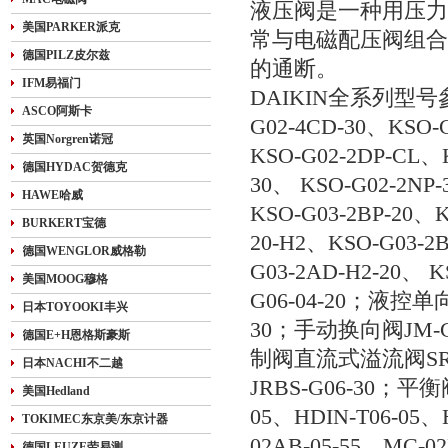
液压阀是一种用压力
美国PARKER派克
常与电磁配压阀组合
德国PILZ皮尔兹
的通断。
IFM易福门
DAIKIN全系列型号參考如
ASCO阿斯卡
G02-4CD-30、KSO-
英国Norgren诺冠
KSO-G02-2DP-CL、K
德国HYDAC贺德克
30、 KSO-G02-2NP-
HAWE哈威
KSO-G03-2BP-20、K
BURKERT宝德
20-H2、KSO-G03-2
德国WENGLOR威格勒
G03-2AD-H2-20、
美国MOOG穆格
G06-04-20；液控单
日本TOYOOKI丰兴
30；手动换向阀JM-G0
德国E+H恩格斯豪斯
制阀直流式溢流阀SR-T0
日本NACHI不二越
JRBS-G06-30；平衡
美国Hedland
05、HDIN-T06-05
TOKIMEC东京美/东京计器
02AB-05-55、MC-
德国LEUZE劳易测