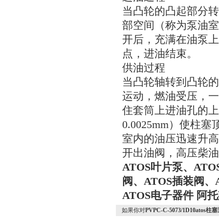
当凸轮的凸起部分转
部空间（称为泵油室
开后，充满在油泵上
点，进油结束。
供油过程
当凸轮轴转到凸轮的
运动，燃油受压，一
住套筒上进油孔的上缘
0.0025mm）使
室内的油压迅速升高
开出油阀，高压柴油
ATOS叶片泵、AT
阀、ATOS插装阀、
ATOS电子器件 阿
如果你对
PVPC-C-5073/1D10at