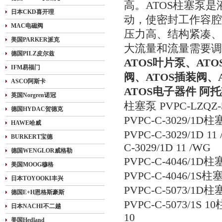
高。ATOS柱塞泵
日本CKD喜开理
动，使密封工作容腔
MAC电磁阀
压力高、结构紧凑、
美国PARKER派克
大流量和流量需要调
德国PILZ皮尔兹
ATOS叶片泵、AT
IFM易福门
阀、ATOS插装阀、
ASCO阿斯卡
ATOS电子器件 阿
英国Norgren诺冠
柱塞泵 PVPC-LZQZ-5
德国HYDAC贺德克
PVPC-C-3029/1D柱
HAWE哈威
PVPC-C-3029/1D 
BURKERT宝德
C-3029/1D 11 /WG
德国WENGLOR威格勒
PVPC-C-4046/1D柱
美国MOOG穆格
PVPC-C-4046/1S柱
日本TOYOOKI丰兴
PVPC-C-5073/1D柱
德国E+H恩格斯豪斯
PVPC-C-5073/1S 1
日本NACHI不二越
10
美国Hedland