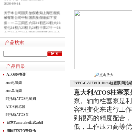
2020-09-14
关于本公司国庆放假通知上海巨能机
械有限公司中秋国庆放假做如下安
排：一二三四五六日21初五22初六23
初七24初八25初九26初十班27十一28
十二29十三30十四假1国庆节假2十六
假3十七假4十八假5十九假6二十假7
廿一假8廿二9廿三班10廿四11廿五10
月1日~8日放假调休，共8天。9月27
日（星期日）、10月10日（星期六）
上班。在此期间如有进口产品需要采
购的客户，为避免您的货期受到影
响，请提前安排订货事宜。高速规定
如下1.高速免费规定时间：2020年10
ATOS阿托斯
点击放大
月1日0时-10月8日24时，共8天
atos电磁阀
PVPC-C-5073/1D10atos柱塞泵/
atos单向阀
意大利ATOS柱塞泵
阿托斯ATOS电磁阀
泵。轴向柱塞泵是利
ATOS传感器
容积变化来进行工作
阿托斯ATOS泵
到很高的精度配合，
日本Yamatake山武azbil
低，工作压力高等优
德国FESTO费斯托