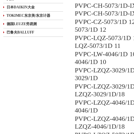
PVPC-CH-5073/1D
日本DAIKIN大金
PVPC-CH-5073/1D-I
TOKIMEC东京美/东京计器
PVPC-CZ-5073/1D
德国LEUZE劳易测
5073/1D 12
巴鲁夫BALLUFF
PVPC-LQZ-5073/1
LQZ-5073/1D 11
PVPC-LW-4046/1D
4046/1D 10
PVPC-LZQZ-3029
3029/1D
PVPC-LZQZ-3029/
LZQZ-3029/1D/18
PVPC-LZQZ-4046
4046/1D
PVPC-LZQZ-4046/
LZQZ-4046/1D/18