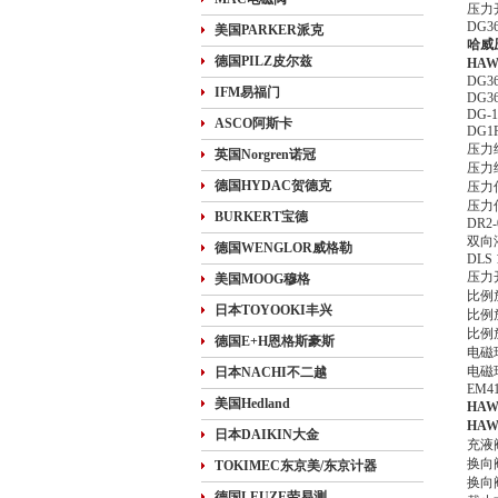
压力开
DG36
美国PARKER派克
哈威
德国PILZ皮尔兹
HA
DG36
IFM易福门
DG36
DG-1
ASCO阿斯卡
DG1
压力继
英国Norgren诺冠
压力继
德国HYDAC贺德克
压力传
压力传
BURKERT宝德
DR2-
双向液
德国WENGLOR威格勒
DLS 
压力
美国MOOG穆格
比例放
日本TOYOOKI丰兴
比例放
比例放
德国E+H恩格斯豪斯
电磁球
电磁球
日本NACHI不二越
EM41
美国Hedland
HA
HA
日本DAIKIN大金
充液阀
换向阀
TOKIMEC东京美/东京计器
换向阀
德国LEUZE劳易测