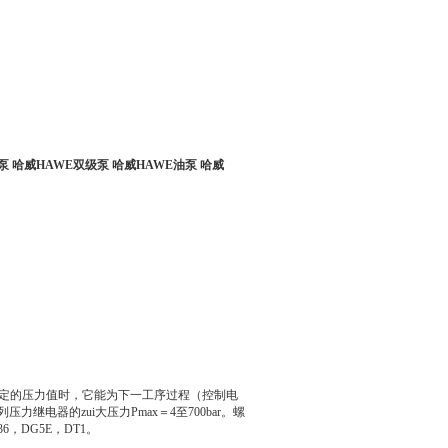
泵 哈威HAWE双级泵 哈威HAWE油泵 哈威
定的压力值时，它能为下一工序过程（控制电
电器的zui大压力Pmax＝4至700bar。螺
36，DG5E，DT1。