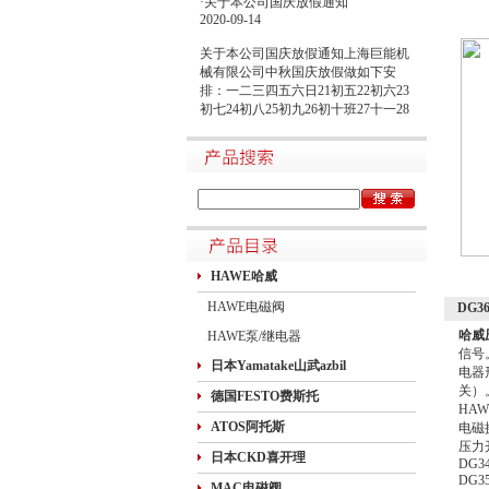
2020-09-14
关于本公司国庆放假通知上海巨能机
械有限公司中秋国庆放假做如下安
排：一二三四五六日21初五22初六23
初七24初八25初九26初十班27十一28
十二29十三30十四假1国庆节假2十六
假3十七假4十八假5十九假6二十假7
廿一假8廿二9廿三班10廿四11廿五10
月1日~8日放假调休，共8天。9月27
日（星期日）、10月10日（星期六）
上班。在此期间如有进口产品需要采
购的客户，为避免您的货期受到影
响，请提前安排订货事宜。高速规定
如下1.高速免费规定时间：2020年10
HAWE哈威
月1日0时-10月8日24时，共8天
HAWE电磁阀
DG
哈威
HAWE泵/继电器
信号
日本Yamatake山武azbil
电器
关）
德国FESTO费斯托
HA
ATOS阿托斯
电磁
压力
日本CKD喜开理
DG3
DG3
MAC电磁阀