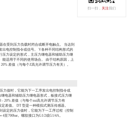
扫一扫，
关注
我们
电器在受到压力负载时闭合或断开电触点。 当达到
发出电控制指令或信号。 V各种不同结构形式的
行压力设定的形式，主压力继电器和辅助压力继
）能适用于不同的使用场合。 由于结构原因，上
- 20% 差值（与每个Z高允许调节压力有关）。
的压力值时，它能为下一工序发出电控制指令或
力继电器和辅助压力继电器形式，板接式压力继
20% 差值（与每个zui高允许调节压力有
或设定差值。 DT 型是一种模拟式测压传感器。
达到设定的压力值时，它能为下一工序过程（控制
00bar。螺纹接口为G1/2或G1/4A。