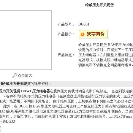
哈威压力开关现货
产品型号：
DG364
产品报价：
哈威压力开关现货 HAWE压力继
设定的压力值时，它能为下一工序
产品特点：
压力继电器（在刻度盘上用旋钮进
电器形式，板接式压力继电器形式
切换点和下切换点之间必须考虑 8 
点击放大
364哈威压力开关现货
的详细资料：
压力开关现货
HAWE压力继电器
在受到压力负载时闭合或断开电触点。 当达到设定
。 V各种不同结构形式的压力继电器（在刻度盘上用旋钮进行压力设定的形式，主压
形式）能适用于不同的使用场合。 由于结构原因，上切换点和下切换点之间必须考虑 8 - 
。 此外，在 DG5E 和 DG6 型压力继电器上可选择二个独立的压力开关点和/或编程
WE哈威DG系列压力继电器电液压力继电器在受到压力负载时闭合或断开电触点。当
换向阀，切断泵电机，电磁换向阀置于零位）发出电控制指令或信号。zui大压力Pmax＝4至7
开关DG33
4
5