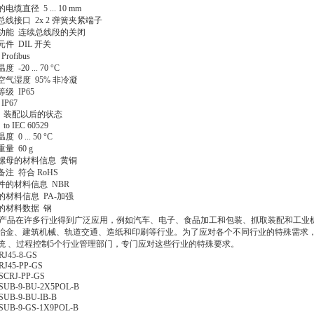
电缆直径 5 ... 10 mm
总线接口 2x 2 弹簧夹紧端子
功能 连续总线段的关闭
元件 DIL 开关
rofibus
 -20 ... 70 °C
空气湿度 95% 非冷凝
级 IP65
67
配以后的状态
IEC 60529
 0 ... 50 °C
量 60 g
螺母的材料信息 黄铜
备注 符合 RoHS
件的材料信息 NBR
的材料信息 PA-加强
的材料数据 钢
sto产品在许多行业得到广泛应用，例如汽车、电子、食品加工和包装、抓取装配和工
冶金、建筑机械、轨道交通、造纸和印刷等行业。为了应对各个不同行业的特殊需求，费
统 、过程控制5个行业管理部门，专门应对这些行业的特殊要求。
-RJ45-8-GS
RJ45-PP-GS
SCRJ-PP-GS
SUB-9-BU-2X5POL-B
SUB-9-BU-IB-B
SUB-9-GS-1X9POL-B