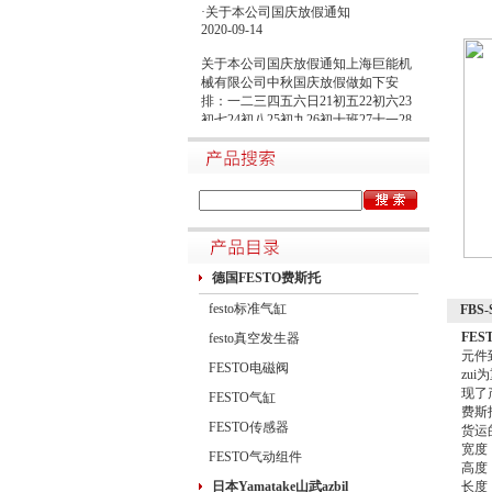
·关于本公司国庆放假通知
2020-09-14
关于本公司国庆放假通知上海巨能机
械有限公司中秋国庆放假做如下安
排：一二三四五六日21初五22初六23
初七24初八25初九26初十班27十一28
十二29十三30十四假1国庆节假2十六
假3十七假4十八假5十九假6二十假7
廿一假8廿二9廿三班10廿四11廿五10
月1日~8日放假调休，共8天。9月27
日（星期日）、10月10日（星期六）
上班。在此期间如有进口产品需要采
购的客户，为避免您的货期受到影
响，请提前安排订货事宜。高速规定
德国FESTO费斯托
如下1.高速免费规定时间：2020年10
月1日0时-10月8日24时，共8天
festo标准气缸
FBS
FES
festo真空发生器
元件
FESTO电磁阀
zu
现了
FESTO气缸
费斯托
FESTO传感器
货运
宽度 
FESTO气动组件
高度 
日本Yamatake山武azbil
长度 