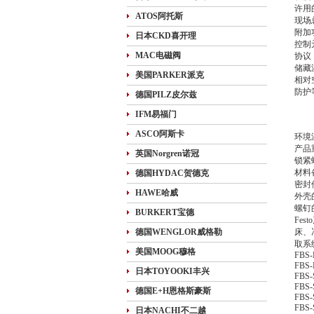
许用的
ATOS阿托斯
现场
附加
日本CKD喜开理
控制
MAC电磁阀
协议 P
储藏温度
美国PARKER派克
相对
防护等
德国PILZ皮尔兹
IP
IFM易福门
装
to 
ASCO阿斯卡
环境温度
产品重
英国Norgren诺冠
锁紧
材料
德国HYDAC贺德克
密封
HAWE哈威
外壳
螺钉
BURKERT宝德
Fe
德国WENGLOR威格勒
床、
取系
美国MOOG穆格
FBS
FBS-
日本TOYOOKI丰兴
FBS-
FBS-
德国E+H恩格斯豪斯
FBS-
FBS-
日本NACHI不二越