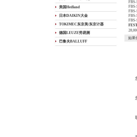
FBS-
FBS-
美国Hedland
FBS-
日本DAIKIN大金
FBS-
FBS-
TOKIMEC东京美/东京计器
FES
28
德国LEUZE劳易测
如果
巴鲁夫BALLUFF