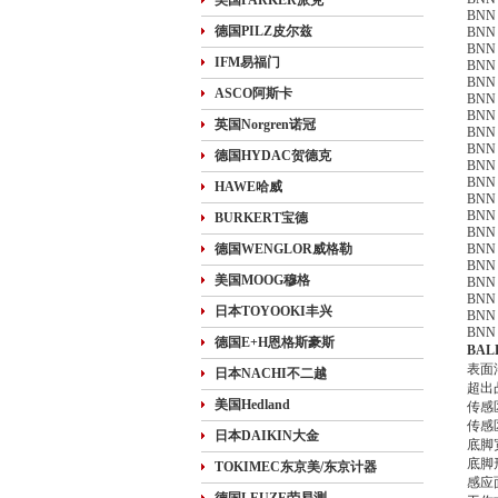
美国PARKER派克
BNN 
德国PILZ皮尔兹
BNN 
BNN 
IFM易福门
BNN 
BNN 
ASCO阿斯卡
BNN 
BNN 
英国Norgren诺冠
BNN 
BNN 
德国HYDAC贺德克
BNN 
BNN 
HAWE哈威
BNN 
BNN 
BURKERT宝德
BNN 
德国WENGLOR威格勒
BNN 
BNN 
美国MOOG穆格
BNN 
BNN 
日本TOYOOKI丰兴
BNN 
BNN 
德国E+H恩格斯豪斯
BAL
表面淬
日本NACHI不二越
超出
美国Hedland
传感区
传感区
日本DAIKIN大金
底脚宽
底脚
TOKIMEC东京美/东京计器
感应