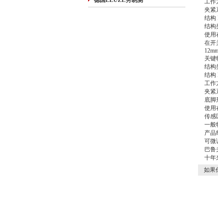
德国LEUZE劳易测
工作方式
夹紧
结构 
结构
使用
在开
12m
关键
结构
结构 
工作方式
夹紧
底脚
使用
传感区
一般
产品
可微调
巴鲁
十年
如果