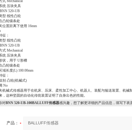
 Mechanical
系统 压块夹具
BNN 520-UB
类型 线性凸轮
在凸轮镶条处
关位置距离下使用 16mm
m
特征：
类型 线性凸轮
BNN 520-UB
 Mechanical
系统 压块夹具
形状，用于 U形槽
在凸轮镶条处
域长度(L) 100.00mm
特征：
组别 凸轮(机械式)
 No
夫机械式传感器用于在机床、压床、柔性加工中心、机器人、装配与输送装置、机械
来，这种坚固的自动化传统装置证明了自身出色的性能。
你对
BNN 520-UB-100BALLUFF传感器
感兴趣，想了解更详细的产品信息，填写下表
产品：