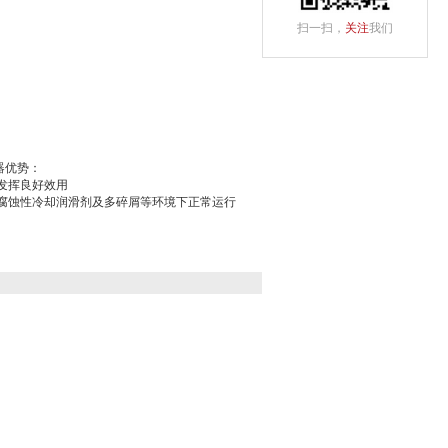
扫一扫，
关注
我们
感器优势：
发挥良好效用
腐蚀性冷却润滑剂及多碎屑等环境下正常运行