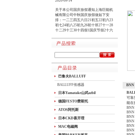
关于本公司国庆放假通知上海巨能机
械有限公司中秋国庆放假做如下安
排：一二三四五六日21初五22初六23
初七24初八25初九26初十班27十一28
十二29十三30十四假1国庆节假2十六
假3十七假4十八假5十九假6二十假7
廿一假8廿二9廿三班10廿四11廿五10
月1日~8日放假调休，共8天。9月27
日（星期日）、10月10日（星期六）
上班。在此期间如有进口产品需要采
购的客户，为避免您的货期受到影
响，请提前安排订货事宜。高速规定
如下1.高速免费规定时间：2020年10
月1日0时-10月8日24时，共8天
巴鲁夫BALLUFF
BALLUFF传感器
BNN
BAL
日本Yamatake山武azbil
可靠
德国FESTO费斯托
能在
BNN 
ATOS阿托斯
BNN 
BNN 
日本CKD喜开理
BNN 
BNN 
MAC电磁阀
BNN 
BNN 