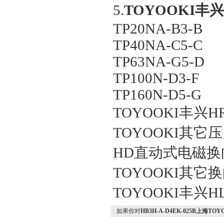
5.
TOYOOKI丰兴
TP20NA-B3-B
TP40NA-C5-C
TP63NA-G5-D
TP100N-D3-F
TP160N-D5-G
TOYOOKI丰兴HR直
TOYOOKI其它压力阀
HD直动式电磁换向阀型
TOYOOKI其它换向
TOYOOKI丰兴HL
如果你对
HB3H-A-D4EK-025B上海TOY