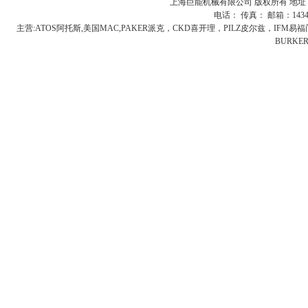
上海巨能机械有限公司 版权所有 地址：
电话： 传真： 邮箱：
143
主营:
ATOS阿托斯,美国MAC,PAKER派克，CKD喜开理，PILZ皮尔兹，IFM
BURK