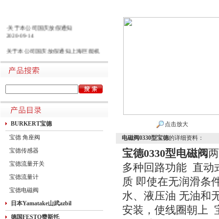
·关于本公司国庆放假通知
2020-09-14
关于本公司国庆放假通知上海巨能机
械有限公司中秋国庆放假做如下安
排：一二三四五六日21初五22初六23
初七24初八25初九26初十班27十一28
十二29十三30十四假1国庆节假2十六
假3十七假4十八假5十九假6二十假7
廿一假8廿二9廿三班10廿四11廿五10
月1日~8日放假调休，共8天。9月27
日（星期日）、10月10日（星期六）
上班。在此期间如有进口产品需要采
BURKERT宝德
点击放大
购的客户，为避免您的货期受到影
宝德 角座阀
电磁阀0330型宝德
的详细资料：
响，请提前安排订货事宜。高速规定
如下1.高速免费规定时间：2020年10
宝德传感器
宝德0330型电磁阀
两
月1日0时-10月8日24时，共8天
宝德流量开关
多种回路功能 直动
宝德流量计
质 即使在无润滑条
宝德电磁阀
水、液压油 无油和
日本Yamatake山武azbil
安装，使线圈朝上 宝
德国FESTO费斯托