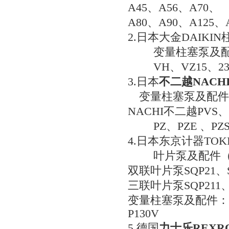
A45、A56、A70、
A80、A90、A125、
2.日本大金DAIKI
变量柱塞泵及配件V8
VH、VZ15、23、3
3.日本
不二越NACH
变量柱塞泵及配件PVS-
NACHI不二越PVS、
PZ、PZE 、PZS：16/
4.日本东京计器TO
叶片泵及配件（S）SQ
双联叶片泵SQP21、SQ
三联叶片泵SQP211、S
变量柱塞泵及配件：P8V
P130V
5.德国
力士乐REXR