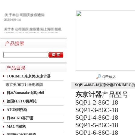
·关于本公司国庆放假通知
2020-09-14
关于本公司国庆放假通知上海巨能机
械有限公司中秋国庆放假做如下安
排：一二三四五六日21初五22初六23
初七24初八25初九26初十班27十一28
十二29十三30十四假1国庆节假2十六
假3十七假4十八假5十九假6二十假7
廿一假8廿二9廿三班10廿四11廿五10
月1日~8日放假调休，共8天。9月27
日（星期日）、10月10日（星期六）
上班。在此期间如有进口产品需要采
TOKIMEC东京美/东京计器
点击放大
购的客户，为避免您的货期受到影
响，请提前安排订货事宜。高速规定
东京美/东京计器电磁阀
SQP1-4-86C-18东京计器TOKIMEC
的
如下1.高速免费规定时间：2020年10
日本Yamatake山武azbil
东京计器
产品型号
月1日0时-10月8日24时，共8天
SQP1-2-86C-18
德国FESTO费斯托
SQP1-3-86C-18
ATOS阿托斯
SQP1-4-86C-18
日本CKD喜开理
SQP1-5-86C-18
MAC电磁阀
SQP1-6-86C-18