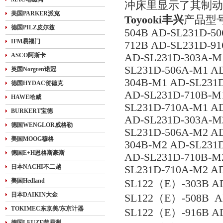
冲床里显示了其制动
美国PARKER派克
Toyooki丰兴
产品型
德国PILZ皮尔兹
504B AD-SL231D-50
IFM易福门
712B AD-SL231D-91
ASCO阿斯卡
AD-SL231D-303A-M
SL231D-506A-M1 A
英国Norgren诺冠
304B-M1 AD-SL231
德国HYDAC贺德克
AD-SL231D-710B-M
HAWE哈威
SL231D-710A-M1 A
BURKERT宝德
AD-SL231D-303A-M
德国WENGLOR威格勒
SL231D-506A-M2 A
美国MOOG穆格
304B-M2 AD-SL231
德国E+H恩格斯豪斯
AD-SL231D-710B-M
日本NACHI不二越
SL231D-710A-M2 A
美国Hedland
SL122（E）-303B A
日本DAIKIN大金
SL122（E）-508B A
TOKIMEC东京美/东京计器
SL122（E）-916B A
德国LEUZE劳易测