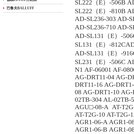
SL222（E）-506B A
巴鲁夫BALLUFF
SL222（E）-810B A
AD-SL236-303 AD-S
AD-SL236-710 AD-
AD-SL131（E）-506
SL131（E）-812CAD
AD-SL131（E）-916
SL231（E）-506C A
N1 AF-06001 AF-08
AG-DRT11-04 AG-DR
DRT11-16 AG-DRT1-
08 AG-DRT1-10 AG-
02TB-304 AL-02TB-
AGU□-08-A AT-T2G-
AT-T2G-10 AT-T2G-
AGR1-06-A AGR1-08
AGR1-06-B AGR1-08