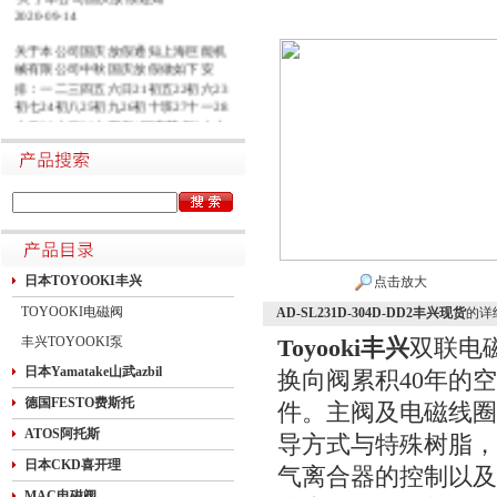
2020-09-14
关于本公司国庆放假通知上海巨能机
械有限公司中秋国庆放假做如下安
排：一二三四五六日21初五22初六23
初七24初八25初九26初十班27十一28
十二29十三30十四假1国庆节假2十六
假3十七假4十八假5十九假6二十假7
廿一假8廿二9廿三班10廿四11廿五10
月1日~8日放假调休，共8天。9月27
日（星期日）、10月10日（星期六）
上班。在此期间如有进口产品需要采
购的客户，为避免您的货期受到影
响，请提前安排订货事宜。高速规定
如下1.高速免费规定时间：2020年10
日本TOYOOKI丰兴
点击放大
月1日0时-10月8日24时，共8天
TOYOOKI电磁阀
AD-SL231D-304D-DD2丰兴现货
的详
丰兴TOYOOKI泵
Toyooki丰兴
双联电磁
日本Yamatake山武azbil
换向阀累积40年的
德国FESTO费斯托
件。主阀及电磁线圈
ATOS阿托斯
导方式与特殊树脂，
日本CKD喜开理
气离合器的控制以及
MAC电磁阀