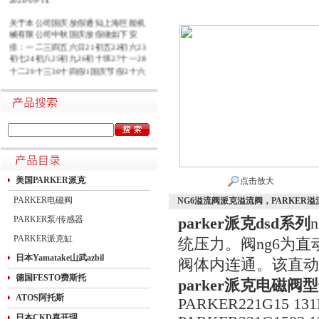
关于本公司国庆放假通知上海巨能机
械有限公司中秋国庆放假做如下安
排：一二三四五六日21初五22初六23
初七24初八25初九26初十班27十一28
十二29十三30十四假1国庆节假2十六
假3十七假4十八假5十九假6二十假7
廿一假8廿二9廿三班10廿四11廿五10
月1日~8日放假调休，共8天。9月27
日（星期日）、10月10日（星期六）
上班。在此期间如有进口产品需要采
购的客户，为避免您的货期受到影
响，请提前安排订货事宜。高速规定
如下1.高速免费规定时间：2020年10
月1日0时-10月8日24时，共8天
美国PARKER派克
点击放大
PARKER电磁阀
NG6溢流阀派克溢流阀，PARKER
PARKER泵/传感器
parker派克dsd系列
PARKER派克缸
统压力。阀ng6为直
日本Yamatake山武azbil
阀体内连通。该直动
德国FESTO费斯托
parker派克电磁阀
ATOS阿托斯
PARKER221G15 131
日本CKD喜开理