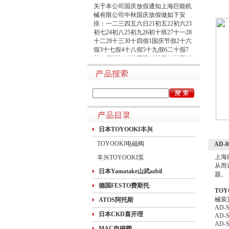
关于本公司国庆放假通知上海巨能机
械有限公司中秋国庆放假做如下安
排：一二三四五六日21初五22初六23
初七24初八25初九26初十班27十一28
十二29十三30十四假1国庆节假2十六
假3十七假4十八假5十九假6二十假7
廿一假8廿二9廿三班10廿四11廿五10
月1日~8日放假调休，共8天。9月27
日（星期日）、10月10日（星期六）
上班。在此期间如有进口产品需要采
购的客户，为避免您的货期受到影
响，请提前安排订货事宜。高速规定
如下1.高速免费规定时间：2020年10
月1日0时-10月8日24时，共8天
日本TOYOOKI丰兴
TOYOOKI电磁阀
AD-
上海
丰兴TOYOOKI泵
从而
日本Yamatake山武azbil
题。
德国FESTO费斯托
TO
械装
ATOS阿托斯
AD-S
日本CKD喜开理
AD-S
AD-S
MAC电磁阀