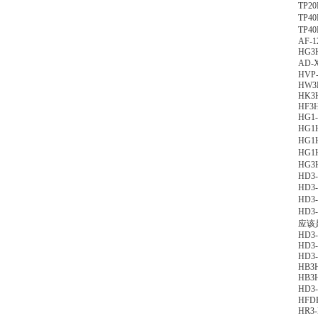
TP2
TP4
TP4
AF-1
HG3H
AD-
HVP
HW3H
HK3H
HF3H
HG1-
HG1
HG1
HG1
HG3H
HD3
HD3
HD3
HD3
应该是
HD3-
HD3
HD3
HB3H
HB3H
HD3
HFDF
HR3-