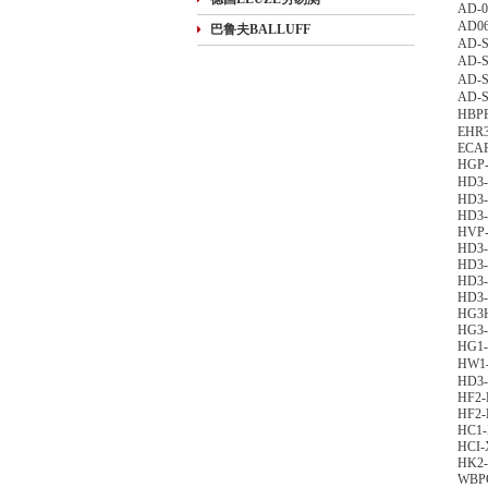
AD-0
AD0
巴鲁夫BALLUFF
AD-S
AD-
AD-
AD-
HBP
EHR3
ECA
HGP
HD3
HD3
HD3
HVP-
HD3
HD3-
HD3
HD3-
HG3H
HG3-
HG1-
HW1
HD3
HF2-
HF2-
HC1-
HCI-
HK2-
WBPG