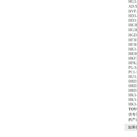
HG3-
AD-
HVP-
HD3
HD3-
HK3H
HG3
HGD
HF3H
HF3H
HK3-
HR3H
HKF3
HFK2
PG-S
PC1-
HU3-
HRD3
HRD3
HRD3
HK3-
HK3-
HK3-
TO
供专
的产
如果