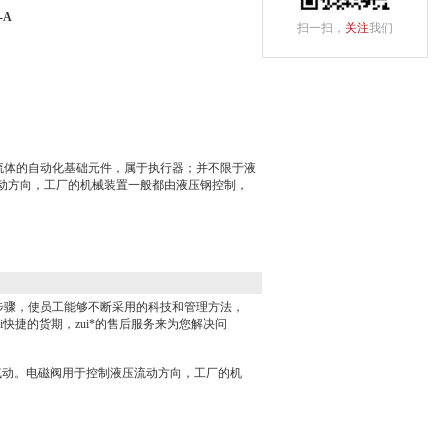
-A
扫一扫，
关注
我们
制流体的自动化基础元件，属于执行器；并不限于液
动方向，工厂的机械装置一般都由液压钢控制，
步骤，使员工能够不断采用的科技和管理方法，
快捷的货期，zui*的售后服务来为您解决问
气动。电磁阀用于控制液压流动方向，工厂的机