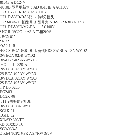
8104E-A DC24V
61010D 型号更新为：AD-06101E-A AC100V
L231D-506D-DA3 DA3=110V
SL231D-508D-DA3配1寸转6分接头
SL223-03A-053旧型号 新型号为 AD-SL223-303D-DA3
SL231DE-508D-M2-DA1 AC100V
P-KC4L-VC2C-14A3-A 三相200V
-BG5-025
P-RD2
-OA2-L1R
-43SGS-BGA-03B-DC-L 替代HD3-3W-BGA-03A-WYD2
-3W-BGA-025B-WYD2
-3W-BGA-025AY-WYD2
FCC1-L11-32R-A
-2W-BCA-025AY-WYA3
2S-BCA-025AY-WYA3
-3W-BCA-025AY-WYA3
2S-BCA-025AY-WYD2
-P-D5-025B
BG2-03
DG2K-06
-3T1-2需要确定电压
-3W-BCA-03A-WYA1
KG1K-01
KG1K-02
XD-63X320-TC
XD-63X320-TC
SG0-03B-A1
-KE4-TCP2-6.3R-A 3.7KW 380V