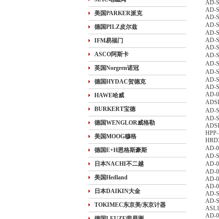
AD-S
AD-S
美国PARKER派克
AD-S
AD-
德国PILZ皮尔兹
AD-S
AD-S
IFM易福门
AD-S
ASCO阿斯卡
AD-
AD-
英国Norgren诺冠
AD-
AD-S
德国HYDAC贺德克
AD-S
AD-0
HAWE哈威
ADS
BURKERT宝德
AD-
AD-S
德国WENGLOR威格勒
ADSL
HPP-
美国MOOG穆格
HRD3
AD-0
德国E+H恩格斯豪斯
AD-S
日本NACHI不二越
AD-
AD-0
美国Hedland
AD-0
AD-0
日本DAIKIN大金
AD-S
AD-S
TOKIMEC东京美/东京计器
ASL1
AD-0
德国LEUZE劳易测