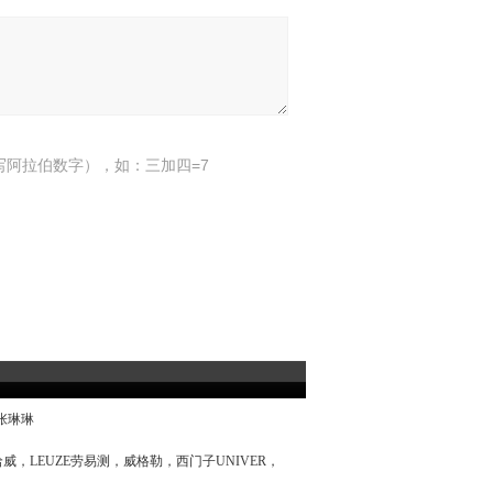
写阿拉伯数字），如：三加四=7
：张琳琳
哈威，LEUZE劳易测，威格勒，西门子UNIVER，