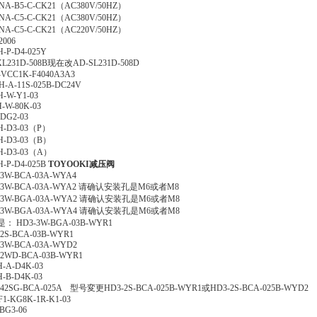
0NA-B5-C-CK21（AC380V/50HZ）
0NA-C5-C-CK21（AC380V/50HZ）
0NA-C5-C-CK21（AC220V/50HZ）
2006
-P-D4-025Y
XL231D-508B现在改AD-SL231D-508D
-VCC1K-F4040A3A3
-A-11S-025B-DC24V
-W-Y1-03
-W-80K-03
DG2-03
H-D3-03（P）
H-D3-03（B）
H-D3-03（A）
-P-D4-025B
TOYOOKI减压阀
-3W-BCA-03A-WYA4
-3W-BCA-03A-WYA2 请确认安装孔是M6或者M8
-3W-BGA-03A-WYA2 请确认安装孔是M6或者M8
-3W-BGA-03A-WYA4 请确认安装孔是M6或者M8
： HD3-3W-BGA-03B-WYR1
2S-BCA-03B-WYR1
-3W-BCA-03A-WYD2
-2WD-BCA-03B-WYR1
-A-D4K-03
-B-D4K-03
-42SG-BCA-025A 型号変更HD3-2S-BCA-025B-WYR1或HD3-2S-BCA-025B-WYD2
1-KG8K-1R-K1-03
BG3-06