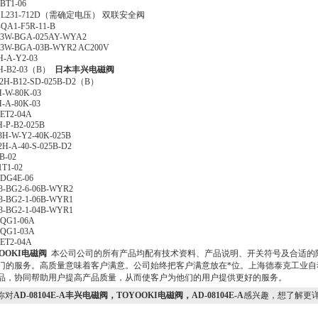
BT1-06
SL231-712D（需确定电压） 双联安全阀
QA1-F5R-11-B
-3W-BGA-025AY-WYA2
3W-BGA-03B-WYR2 AC200V
-A-Y2-03
H-B2-03（B）
日本丰兴电磁阀
2H-B12-SD-025B-D2（B）
-W-80K-03
-A-80K-03
ET2-04A
-P-B2-025B
H-W-Y2-40K-025B
H-A-40-S-025B-D2
B-02
1T1-02
DG4E-06
-BG2-6-06B-WYR2
-BG2-1-06B-WYR1
-BG2-1-04B-WYR1
QG1-06A
QG1-03A
ET2-04A
YOOKI电磁阀
本公司公司的所有产品均配有技术资料、产品说明、开关符号及合适的
门的服务。高质量意味着客户满意。公司始终把客户满意放在*位。上海德泰克工业自
品，协同帮助用户提高产品质量，从而使客户为他们的用户提供更好的服务。
你对
AD-08104E-A丰兴电磁阀，TOYOOKI电磁阀，AD-08104E-A
感兴趣，想了解更