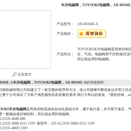
丰兴电磁阀，TOYOOKI电磁阀，AD-08104E
产品型号：
AD-08104E-A
产品报价：
TOYOOKI丰兴电磁阀是用来控
产品特点：
压，气动。电磁阀用于控制液压流
所以就会用到电磁阀。
点击放大
08104E-A丰兴电磁阀，TOYOOKI电磁阀，AD-08104E-A
的详细资料：
巨能机械有限公司拓建立了一套完整的程序和方法，使公司能够不断高效运作和工作
让整个公司保证了为客户满意服务的高质量的需求.我们力争以的渠道，*惠的价格，zui
YOOKI丰兴电磁阀
是用来控制流体的自动化基础元件，属于执行器；并不限于液压，
置一般都由液压钢控制，所以就会用到电磁阀。
L231D-404B-080
L231D-508B-DA3 110V 新型号：AD-SL231D-508D-DA3 110V
L231D-406D 220V