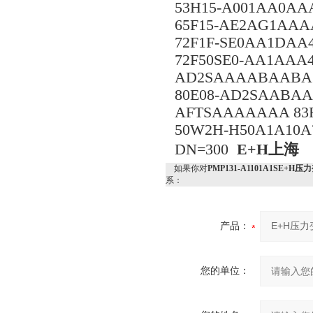
53H15-A001AA0AA
65F15-AE2AG1AAA
72F1F-SE0AA1DAA
72F50SE0-AA1AAA
AD2SAAAABAABA 
80E08-AD2SAABAA
AFTSAAAAAAA 83F
50W2H-H50A1A10A
DN=300
E+H上海
如果你对
PMP131-A1101A1SE+H
系：
产品：
您的单位：