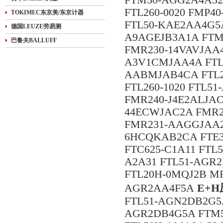
FTM50-AGG2A4A32
FTL260-0020 FMP4
TOKIMEC东京美/东京计器
FTL50-KAE2AA4G5A
德国LEUZE劳易测
A9AGEJB3A1A FTM
巴鲁夫BALLUFF
FMR230-14VAVJAA4
A3V1CMJAA4A FTL
AABMJAB4CA FTL2
FTL260-1020 FTL5
FMR240-J4E2ALJAC
44ECWJAC2A FMR2
FMR231-AAGGJAA2
6HCQKAB2CA FTE3
FTC625-C1A11 FTL
A2A31 FTL51-AGR2
FTL20H-0MQJ2B M
AGR2AA4F5A
E+
FTL51-AGN2DB2G5
AGR2DB4G5A FTM5