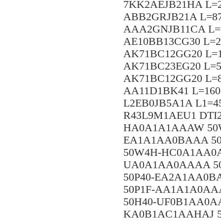
7KK2AEJB21HA L=
ABB2GRJB21A L=8
AAA2GNJB11CA L=
AE10BB13CG30 L=2
AK71BC12GG20 L=
AK71BC23EG20 L=
AK71BC12GG20 L=
AA11D1BK41 L=160
L2EB0JB5A1A L1=
R43L9M1AEU1 DTI
HA0A1A1AAAW 50W
EA1A1AA0BAAA 5
50W4H-HC0A1AA0
UA0A1AA0AAAA 5
50P40-EA2A1AA0B
50P1F-AA1A1A0AA
50H40-UF0B1AA0A
KA0B1AC1AAHAJ 5