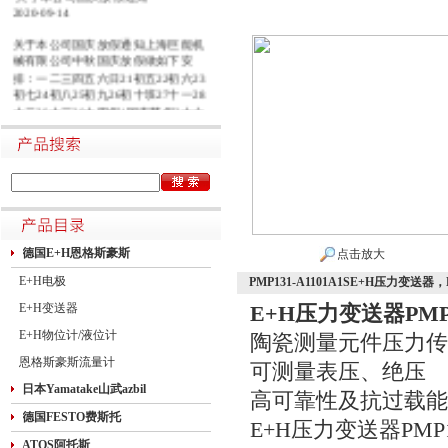
2020-09-14
关于本公司国庆放假通知上海巨能机
械有限公司中秋国庆放假做如下安
排：一二三四五六日21初五22初六23
初七24初八25初九26初十班27十一28
十二29十三30十四假1国庆节假2十六
假3十七假4十八假5十九假6二十假7
廿一假8廿二9廿三班10廿四11廿五10
月1日~8日放假调休，共8天。9月27
日（星期日）、10月10日（星期六）
上班。在此期间如有进口产品需要采
购的客户，为避免您的货期受到影
响，请提前安排订货事宜。高速规定
如下1.高速免费规定时间：2020年10
德国E+H恩格斯豪斯
点击放大
月1日0时-10月8日24时，共8天
E+H电极
PMP131-A1101A1SE+H压力变送器，
E+H变送器
E+H压力变送器PMP
E+H物位计/液位计
陶瓷测量元件压力传
恩格斯豪斯流量计
可测量表压、绝压
日本Yamatake山武azbil
高可靠性及抗过载能
德国FESTO费斯托
E+H压力变送器PMP
ATOS阿托斯