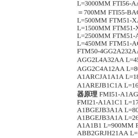
L=3000MM FTI56-
＝700MM FTI55-BA
L=500MM FTM51-X
L=1500MM FTM51-
L=2500MM FTM51-
L=450MM FTM51-A
FTM50-4GG2A232A
AGG2L4A32AA L=4
AGG2C4A12AA L=8
A1ARCJA1A1A L=1
A1AREJB1C1A L=1
器原理
FMI51-A1AG
FMI21-A1A1C1 L=1
A1BGEJB3A1A L=8
A1BGEJB3A1A L=2
A1A1B1 L=900MM 
ABB2GRJH21AA L=