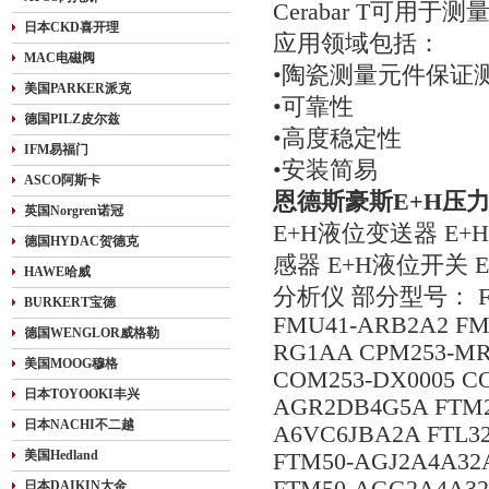
Cerabar T可
日本CKD喜开理
应用领域包括：
MAC电磁阀
•陶瓷测量元件保证
美国PARKER派克
•可靠性
德国PILZ皮尔兹
•高度稳定性
IFM易福门
•安装简易
ASCO阿斯卡
恩德斯豪斯E+H压
英国Norgren诺冠
E+H液位变送器 E+
德国HYDAC贺德克
感器 E+H液位开关 
HAWE哈威
分析仪 部分型号： FMU2
BURKERT宝德
FMU41-ARB2A2 FM
德国WENGLOR威格勒
RG1AA CPM253-MR
美国MOOG穆格
COM253-DX0005 CO
日本TOYOOKI丰兴
AGR2DB4G5A FTM2
日本NACHI不二越
A6VC6JBA2A FTL3
美国Hedland
FTM50-AGJ2A4A32
日本DAIKIN大金