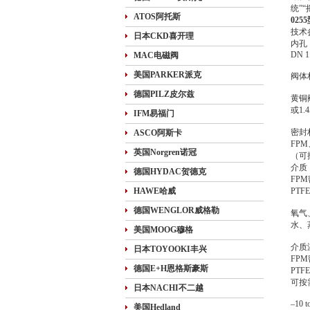
统”
ATOS阿托斯
025
技术
日本CKD喜开理
内孔
DN 1
MAC电磁阀
美国PARKER派克
阀体
德国PILZ皮尔兹
黄铜
或1.
IFM易福门
密封
ASCO阿斯卡
FPM
英国Norgren诺冠
（可
介质
德国HYDAC贺德克
FP
HAWE哈威
PTF
德国WENGLOR威格勒
氧气
水、
美国MOOG穆格
介质
日本TOYOOKI丰兴
FP
德国E+H恩格斯豪斯
PTF
可按
日本NACHI不二越
–10 t
美国Hedland