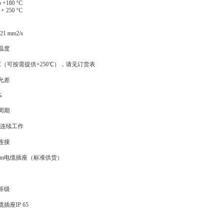
o +180 °C
 + 250 °C
 21 mm2/s
温度
5℃（可按需提供+250℃），请见订货表
允差
%
周期
0%连续工作
连接
 mm电缆插座（标准供货）
等级
插座IP 65