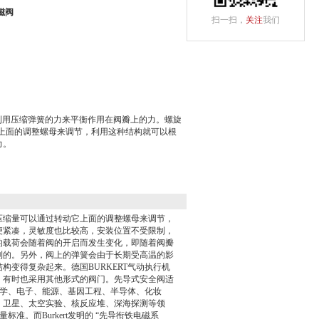
磁阀
扫一扫，
关注
我们
是利用压缩弹簧的力来平衡作用在阀瓣上的力。螺旋
上面的调整螺母来调节，利用这种结构就可以根
力。
压缩量可以通过转动它上面的调整螺母来调节，
便紧凑，灵敏度也比较高，安装位置不受限制，
的载荷会随着阀的开启而发生变化，即随着阀瓣
利的。另外，阀上的弹簧会由于长期受高温的影
变得复杂起来。德国BURKERT气动执行机
，有时也采用其他形式的阀门。先导式安全阀适
化学、电子、能源、基因工程、半导体、化妆
、卫星、太空实验、核反应堆、深海探测等领
标准。而Burkert发明的 “先导衔铁电磁系