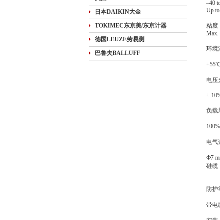
–40 t
Up to
日本DAIKIN大金
TOKIMEC东京美/东京计器
粘度
Max.
德国LEUZE劳易测
环境
巴鲁夫BALLUFF
+5
电压
± 10
负载
10
电气
Ф7
硅缆
防护
带电缆