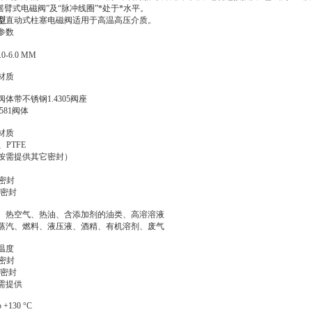
“摇臂式电磁阀”及“脉冲线圈”*处于*水平。
5型
直动式柱塞电磁阀适用于高温高压介质。
参数
.0-6.0 MM
材质
阀体带不锈钢1.4305阀座
4581阀体
材质
、PTFE
按需提供其它密封）
M密封
E密封
、热空气、热油、含添加剂的油类、高溶溶液
蒸汽、燃料、液压液、酒精、有机溶剂、废气
温度
M密封
E密封
需提供
o +130 °C