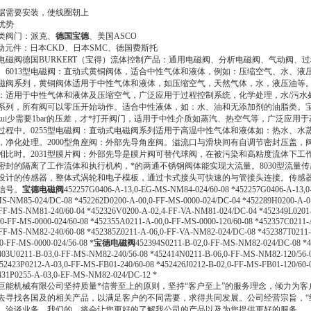
据需要安装，使线圈朝上
优势
类阀门：派克、
德国宝德
、美国ASCO
动元件：日本CKD、日本SMC、德国费斯托
电磁阀德国BURKERT（宝得）流体控制产品：通用电磁阀、分析电磁阀、气动阀、
。6013型电磁阀：直动式黄铜阀体，适合中性气体和液体，例如：压缩空气、水、液压
磁阀系列，黄铜阀体适用于中性气体和液体，如压缩空气，天然气体，水，液压油等。
：适用于中性气体和液体及压缩空气，广泛应用于过程控制系统，化学处理，水/污水处
系列，所有阀可以零压开始动作。适合中性液体，如：水、油和无添加剂的油脂类。宝德
zui少需要1bar的压差，才*打开阀门，适用于中性介质如蒸汽、热空气等，广泛应
过程中。0255型电磁阀：直动式电磁阀系列适用于高温中性气体和液体如：热水、
，净化处理。2000型角座阀：外部先导角座阀。溢流口与滑块间有自调节密封压盖
相比时。2031型膜片阀：外部先导是膜片阀可替代球阀，在被污染和高粘度流体下
密封的隔离了工作流体和执行机构，*的两通不锈钢阀体能实现大流量。8030型流量
设计的传感器，整体式涡轮和电子模板，通过卡式接头可快速的与管接头连接。传感
信号。
宝德电磁阀
452257G0406-A-13,0-EG-MS-NM84-024/60-08 *452257G0406-A-13,0
S-NM85-024/DC-08 *452262D0200-A-00,0-FF-MS-0000-024/DC-04 *452289H0200-A-0
-FF-MS-NM81-240/60-04 *452326V0200-A-02,4-FF-VA-NM81-024/DC-04 *452349L0201-
,0-FF-MS-0000-024/60-08 *452355A0211-A-00,0-FF-MS-0000-120/60-08 *452357C0211-
-FF-MS-NM82-240/60-08 *452385Z0211-A-06,0-FF-VA-NM82-024/DC-08 *452387T0211-
,0-FF-MS-0000-024/56-08 *
宝德电磁阀
452394S0211-B-02,0-FF-MS-NM82-024/DC-08 *
403U0211-B-03,0-FF-MS-NM82-240/56-08 *452414N0211-B-06,0-FF-MS-NM82-120/56-
452423P0212-A-03,0-FF-MS-FB01-240/60-08 *452426J0212-B-02,0-FF-MS-FB01-120/60-
431P0255-A-03,0-EF-MS-NM82-024/DC-12 *
巨能机械有限公司坚持质量*信誉至上的原则，坚持“客户至上”的服务理念，倾力为
去寻找各国及的相关产品，以满足客户的不同需要，求得共同发展。公司经营宗旨，“经
，洽谈业务，我们的，将会让您更好的了解我公司的产品以及为您提供更好的服务。