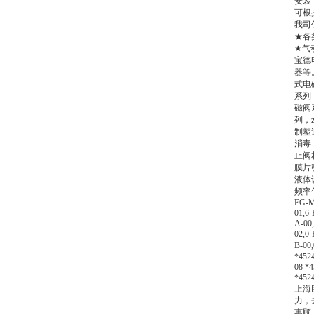
安装
可根
我司
★各
★气
宝德
器等
式电
系列
磁阀
列，
制塑
消毒
止阀
膜片
液体
频率
EG-M
01,6
A-00
02,0
B-00
*452
08 *
*452
上海
力，
惠顾