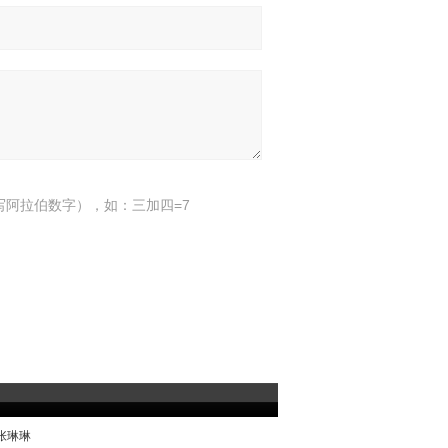
写阿拉伯数字），如：三加四=7
：张琳琳