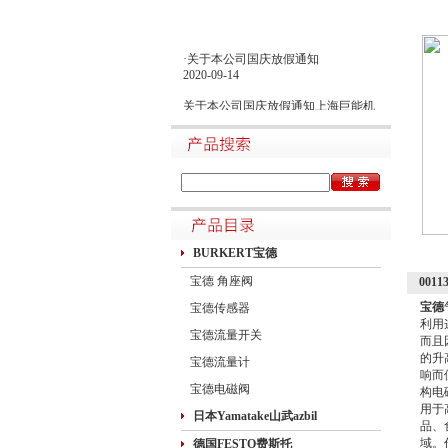
·关于本公司国庆放假通知
2020-09-14
关于本公司国庆放假通知上海巨能机
械有限公司中秋国庆放假做如下安
排：一二三四五六日21初五22初六23
初七24初八25初九26初十班27十一28
十二29十三30十四假1国庆节假2十六
假3十七假4十八假5十九假6二十假7
廿一假8廿二9廿三班10廿四11廿五10
月1日~8日放假调休，共8天。9月27
日（星期日）、10月10日（星期六）
上班。在此期间如有进口产品需要采
BURKERT宝德
购的客户，为避免您的货期受到影
宝德 角座阀
00
响，请提前安排订货事宜。高速规定
如下1.高速免费规定时间：2020年10
宝德
宝德传感器
月1日0时-10月8日24时，共8天
利用
宝德流量开关
而且
的升
宝德流量计
响而
宝德电磁阀
构电
用于
日本Yamatake山武azbil
品、
域。
德国FESTO费斯托