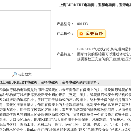
上海BURKERT电磁阀，宝得电磁阀，宝帝电
产品型号：
001133
产品报价：
BURKERT气动执行机构电磁阀
产品特点：
圈形弹簧的压缩量可以通过转动它
据需要校正安全阀的开启(整定)压
点击放大
1133上海BURKERT电磁阀，宝得电磁阀，宝帝电磁阀
的详细资料：
气动执行机构电磁阀是利用压缩弹簧的力来平衡作用在阀瓣上的力。螺旋圈形弹簧的
这种结构就可以根据需要校正安全阀的开启（整定）压力。弹簧微启式安全阀结构轻
因为对振动的敏感性小，所以可用于移动式的压力容器上。这种安全阀的缺点是所加
高，弹簧的压缩量增大，作用在阀瓣上的力也跟着增加。这对安全阀的迅速开启是不
使弹力减小。用于温度较高的容器上时，常常要考虑弹簧的隔热或散热问题，从而使结构
磁阀是依靠从导阀排出的介质来驱动或控制的。而导阀本身是一个直接作用式安全阀
高压、大口径的场合。BURKERT产品大量使用于分析仪器、汽车制造、生物技术、
食品与饮料、啤酒工业、机械工程、医疗、医药卫生、纺织、包装、水（污水）处理
作为技术的企业，Burkert生产的“环氧树脂封装线圈”以及“电缆连接插头 ”已成为ISO质量