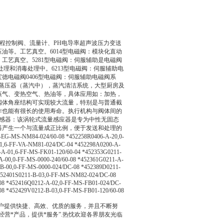
过程控制阀、流量计、PH电导率超声波压力变送
油等。工艺真空。6014型电磁阀：模块化直动
工艺真空。5281型电磁阀：伺服辅助是电磁阀
理和消毒处理中。6213型电磁阀：伺服辅助电
电磁阀0406型电磁阀：伺服辅助电磁阀系
用于蒸压器（蒸汽中），蒸汽清洁系统，大型厨房及
水蒸气、变热空气、热油等，具体应用如：加热，
，阀体角座结构可实现较大流量，特别是与普通截
工作也能有很长的使用寿命。执行机构与阀体间的
传感器：该涡轮式流量感应器是专为中性无固态
器产生一个与流量成正比例，便于发送和处理的
-EG-MS-NM84-024/60-08 *452258R0406-A-20,0-
1,6-FF-VA-NM81-024/DC-04 *452298A0200-A-
A-01,6-FF-MS-FK01-120/60-04 *452353G0211-
A-00,0-FF-MS-0000-240/60-08 *452361G0211-A-
B-00,0-FF-MS-0000-024/DC-08 *452389D0211-
452401S0211-B-03,0-FF-MS-NM82-024/DC-08
08 *452416Q0212-A-02,0-FF-MS-FB01-024/DC-
08 *452429V0212-B-03,0-FF-MS-FB01-120/60-08
客户提供快捷、高效、优质的服务，并且不断努
营*产品，提供*服务”.热忱欢迎各界朋友光临