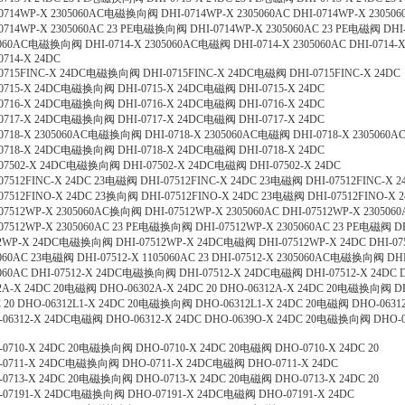
0714WP-X 2305060AC电磁换向阀 DHI-0714WP-X 2305060AC DHI-0714WP-X 230506
0714WP-X 2305060AC 23 PE电磁换向阀 DHI-0714WP-X 2305060AC 23 PE电磁阀 DHI-07
5060AC电磁换向阀 DHI-0714-X 2305060AC电磁阀 DHI-0714-X 2305060AC DHI-071
0714-X 24DC
-0715FINC-X 24DC电磁换向阀 DHI-0715FINC-X 24DC电磁阀 DHI-0715FINC-X 24DC
-0715-X 24DC电磁换向阀 DHI-0715-X 24DC电磁阀 DHI-0715-X 24DC
-0716-X 24DC电磁换向阀 DHI-0716-X 24DC电磁阀 DHI-0716-X 24DC
-0717-X 24DC电磁换向阀 DHI-0717-X 24DC电磁阀 DHI-0717-X 24DC
0718-X 2305060AC电磁换向阀 DHI-0718-X 2305060AC电磁阀 DHI-0718-X 2305060A
-0718-X 24DC电磁换向阀 DHI-0718-X 24DC电磁阀 DHI-0718-X 24DC
07502-X 24DC电磁换向阀 DHI-07502-X 24DC电磁阀 DHI-07502-X 24DC
07512FINC-X 24DC 23电磁阀 DHI-07512FINC-X 24DC 23电磁阀 DHI-07512FINC-X 2
07512FINO-X 24DC 23换向阀 DHI-07512FINO-X 24DC 23电磁阀 DHI-07512FINO-X 2
07512WP-X 2305060AC换向阀 DHI-07512WP-X 2305060AC DHI-07512WP-X 2305060
07512WP-X 2305060AC 23 PE电磁换向阀 DHI-07512WP-X 2305060AC 23 PE电磁阀 DHI-
2WP-X 24DC电磁换向阀 DHI-07512WP-X 24DC电磁阀 DHI-07512WP-X 24DC DHI-075
060AC 23电磁阀 DHI-07512-X 1105060AC 23 DHI-07512-X 2305060AC电磁换向阀 DHI
5060AC DHI-07512-X 24DC电磁换向阀 DHI-07512-X 24DC电磁阀 DHI-07512-X 24D
2A-X 24DC 20电磁阀 DHO-06302A-X 24DC 20 DHO-06312A-X 24DC 20电磁换向阀 D
 20 DHO-06312L1-X 24DC 20电磁换向阀 DHO-06312L1-X 24DC 20电磁阀 DHO-0631
-06312-X 24DC电磁阀 DHO-06312-X 24DC DHO-0639O-X 24DC 20电磁换向阀 DHO-0
0710-X 24DC 20电磁换向阀 DHO-0710-X 24DC 20电磁阀 DHO-0710-X 24DC 20
-0711-X 24DC电磁换向阀 DHO-0711-X 24DC电磁阀 DHO-0711-X 24DC
0713-X 24DC 20电磁换向阀 DHO-0713-X 24DC 20电磁阀 DHO-0713-X 24DC 20
-07191-X 24DC电磁换向阀 DHO-07191-X 24DC电磁阀 DHO-07191-X 24DC