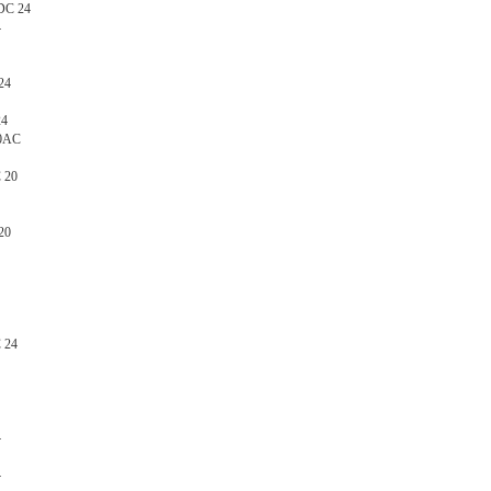
DC 24
4
24
24
0AC
 20
20
 24
4
4