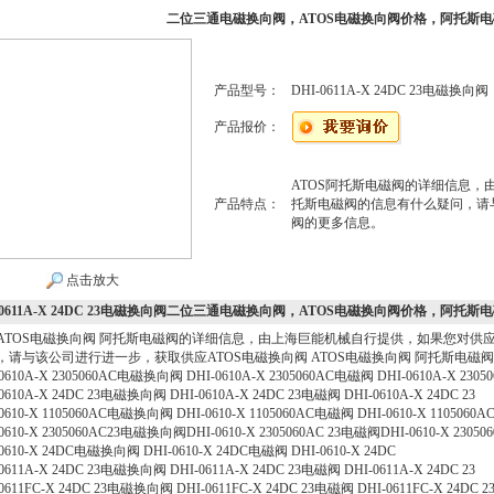
二位三通电磁换向阀，ATOS电磁换向阀价格，阿托斯
产品型号：
DHI-0611A-X 24DC 23电磁换向阀
产品报价：
ATOS阿托斯电磁阀的详细信息，
产品特点：
托斯电磁阀的信息有什么疑问，请
阀的更多信息。
点击放大
I-0611A-X 24DC 23电磁换向阀二位三通电磁换向阀，ATOS电磁换向阀价格，阿托
ATOS电磁换向阀 阿托斯电磁阀的详细信息，由上海巨能机械自行提供，如果您对供应
，请与该公司进行进一步，获取供应ATOS电磁换向阀 ATOS电磁换向阀 阿托斯电磁阀 
0610A-X 2305060AC电磁换向阀 DHI-0610A-X 2305060AC电磁阀 DHI-0610A-X 2305
0610A-X 24DC 23电磁换向阀 DHI-0610A-X 24DC 23电磁阀 DHI-0610A-X 24DC 23
0610-X 1105060AC电磁换向阀 DHI-0610-X 1105060AC电磁阀 DHI-0610-X 1105060A
0610-X 2305060AC23电磁换向阀DHI-0610-X 2305060AC 23电磁阀DHI-0610-X 230506
-0610-X 24DC电磁换向阀 DHI-0610-X 24DC电磁阀 DHI-0610-X 24DC
0611A-X 24DC 23电磁换向阀 DHI-0611A-X 24DC 23电磁阀 DHI-0611A-X 24DC 23
0611FC-X 24DC 23电磁换向阀 DHI-0611FC-X 24DC 23电磁阀 DHI-0611FC-X 24DC 2