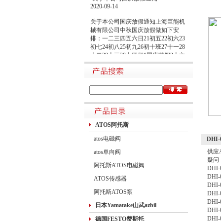
2020-09-14
关于本公司国庆放假通知上海巨能机
械有限公司中秋国庆放假做如下安
排：一二三四五六日21初五22初六23
初七24初八25初九26初十班27十一28
十二29十三30十四假1国庆节假2十六
假3十七假4十八假5十九假6二十假7
廿一假8廿二9廿三班10廿四11廿五10
月1日~8日放假调休，共8天。9月27
日（星期日）、10月10日（星期六）
上班。在此期间如有进口产品需要采
购的客户，为避免您的货期受到影
响，请提前安排订货事宜。高速规定
如下1.高速免费规定时间：2020年10
ATOS阿托斯
月1日0时-10月8日24时，共8天
atos电磁阀
DH
供应
atos单向阀
疑问
阿托斯ATOS电磁阀
DHI-
DHI-
ATOS传感器
DHI-
阿托斯ATOS泵
DHI-
DHI
日本Yamatake山武azbil
DHI-
DHI-
德国FESTO费斯托