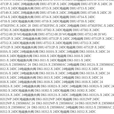
0713P-X 24DC 20电磁换向阀 DHU-0713P-X 24DC 20电磁阀 DHU-0713P-X 24DC 20
-0713-X 24DC电磁换向阀 DHU-0713-X 24DC电磁阀 DHU-0713-X 24DC
07149-X 24DC 20电磁换向阀 DHU-07149-X 24DC 20电磁阀 DHU-07149-X 24DC 20
-0714-X 24DC电磁换向阀 DHU-0714-X 24DC电磁阀 DHU-0714-X 24DC
-0718-X 24DC电磁换向阀 DHU-0718-X 24DC电磁阀 DHU-0718-X 24DC
07502FINC-X 24DC 20 DHU-07502FINC-X 24DC 20电磁阀 DHU-07502FINC-X 24DC
-07502-X 24DC电磁换向阀 DHU-07502-X 24DC电磁阀 DHU-07502-X 24DC
07512-00 20 WG电磁换向阀 DHU-07512-00 20 WG电磁阀 DHU-07512-00 20 WG
07512P-X 24DC 20电磁换向阀 DHU-07512P-X 24DC 20电磁阀 DHU-07512P-X 24DC 
-07512-X 24DC电磁换向阀 DHU-07512-X 24DC电磁阀 DHU-07512-X 24DC
-67512P-X 24DC电磁换向阀 DHU-67512P-X 24DC电磁阀 DHU-67512P-X 24DC
1610A-X 24DC 24电磁换向阀 DKI-1610A-X 24DC 24电磁阀 DKI-1610A-X 24DC 24
-1610-X 24DC电磁换向阀 DKI-1610-X 24DC电磁阀 DKI-1610-X 24DC
-1611-X 24DC电磁换向阀 DKI-1611-X 24DC电磁阀 DKI-1611-X 24DC
1612A-X 2305060AC 24 DKI-1612A-X 2305060AC 24电磁阀 DKI-1612A-X 2305060AC
1612-X 24DC 24电磁换向阀 DKI-1612-X 24DC 24电磁阀 DKI-1612-X 24DC 24
1613A-X 24DC 24电磁换向阀 DKI-1613A-X 24DC 24电磁阀 DKI-1613A-X 24DC 24
1613-X 24DC 24电磁换向阀 DKI-1613-X 24DC 24电磁阀 DKI-1613-X 24DC 24
1618-X 24DC 24电磁换向阀 DKI-1618-X 24DC 24电磁阀 DKI-1618-X 24DC 24
16302A-X 24DC 24电磁换向阀 DKI-16302A-X 24DC 24电磁阀 DKI-16302A-X 24DC 2
16302-X 24DC电磁换向阀 DKI-16302-X 24DC电磁阀 DKI-16302-X 24DC
16312A-X 24DC 24电磁换向阀 DKI-16312A-X 24DC 24电磁阀 DKI-16312A-X 24DC 2
-16312WP 24DC电磁换向阀 DKI-16312WP 24DC电磁阀 DKI-16312WP 24DC
16312WP-X 2305060AC 24 DKI-16312WP-X 2305060AC 24 DKI-16312WP-X 2305060A
16312-X 2305060AC 24 DKI-16312-X 2305060AC 24电磁阀 DKI-16312-X 2305060AC 
16312-X 24DC电磁换向阀 DKI-16312-X 24DC电磁阀 DKI-16312-X 24DC