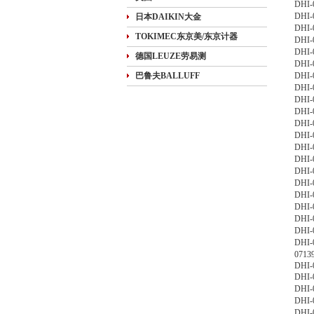
DHI-
DHI-
日本DAIKIN大金
DHI-
TOKIMEC东京美/东京计器
DHI-
DHI-
德国LEUZE劳易测
DHI-
巴鲁夫BALLUFF
DHI-
DHI-
DHI
DHI-
DHI-
DHI-
DHI-
DHI-
DHI
DHI
DHI-
DHI-
DHI-
DHI-
DHI-
0713
DHI-
DHI-
DHI-
DHI
DHI-