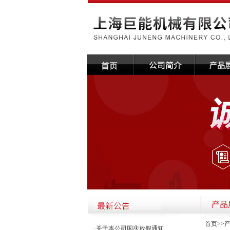
·关于本公司国庆放假通知
首页
>>