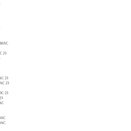
3
C
060AC
C 23
3
AC 23
AC 23
DC 23
23
AC
0AC
0AC