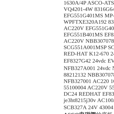
1630A/4P ASCO-ATS-
VQ4201-4W 8316G6
EFG551G401MS MP-C
WPFTXE320A192 8
AC220V EFG551G40
EFG551B401MS EF8
AC220V NBB307078
SCG551A001MSP SC
RED-HAT K12-670 24
EF8327G42 24vdc 
NFB327A001 24vdc
88212132 NBB30707
NFB327001 AC220 1
55100004 AC220V 5
DC24 REDHAT EF83
je3ht8215j30v AC100
SCB327A 24V 43004