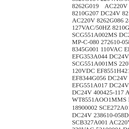
8262G019 AC220V 
8210G207 DC24V 82
AC220V 8262G086 2
127VAC/50HZ 8210
SCG551A002MS DC
MP-C-080 272610-0
8345G001 110VAC E
EFG353A044 DC24V
SCG551A001MS 220
120VDC EF8551H42
EF8344G056 DC24V
EFG551A017 DC24V
DC24V 400425-117
WT8551AOO1MMS D
18900002 SCE272A
DC24V 238610-058D
SCB327A001 AC220V