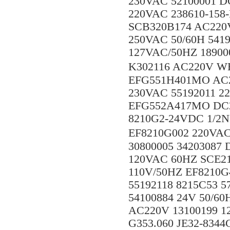
230VAC 52100001 D
220VAC 238610-158
SCB320B174 AC220V
250VAC 50/60H 5419
127VAC/50HZ 18900
K302116 AC220V W
EFG551H401MO AC2
230VAC 55192011 
EFG552A417MO DC2
8210G2-24VDC 1/2N
EF8210G002 220VA
30800005 34203087
120VAC 60HZ SCE21
110V/50HZ EF8210G
55192118 8215C53 
54100884 24V 50/60
AC220V 13100199 1
G353.060 JE32-834