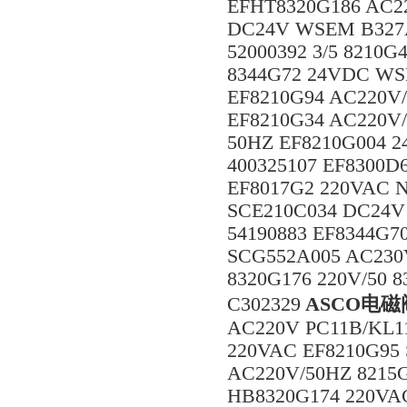
EFHT8320G186 AC22
DC24V WSEM B327A1
52000392 3/5 8210
8344G72 24VDC WS
EF8210G94 AC220V/
EF8210G34 AC220V/
50HZ EF8210G004 2
400325107 EF8300
EF8017G2 220VAC 
SCE210C034 DC24V
54190883 EF8344G7
SCG552A005 AC230V
8320G176 220V/50 
C302329
ASCO电
AC220V PC11B/KL1
220VAC EF8210G95
AC220V/50HZ 8215
HB8320G174 220VA