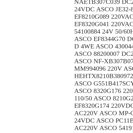
NAETB307C039 DC2
24VDC ASCO JE32-
EF8210G089 220VA
EF8320G041 220VAC
54100884 24V 50/6
ASCO EF8344G70 D
D 4WE ASCO 43004
ASCO 88200007 DC2
ASCO NF-XB307B07
MM994096 220V AS
HEHTX8210B380972
ASCO G551B417SCY
ASCO 8320G176 22
110/50 ASCO 8210G
EF8320G174 220VD
AC220V ASCO MP-C-
24VDC ASCO PC11B
AC220V ASCO 5419