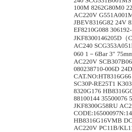
240 SCG531B001MS 
100M 8262G80M0 22
AC220V G551A001M
JBEV8316G82 24V 
EF8210G088 30619
JKF8300146205D（
AC240 SCG353A051
060 1－6Bar 3" 75m
AC220V SCB307B06
080238710-006D 2
CAT.NO:HT8316G66
SC30P-RE25T1 K30
8320G176 HB8316G0
88100144 35500076 
JKF8300G58RU AC22
CODE:16500097N:1
HB8316G16VMB DC1
AC220V PC11B/KL1