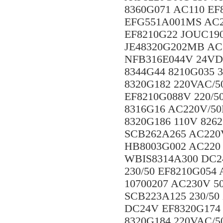
8360G071 AC110 E
EFG551A001MS AC2
EF8210G22 JOUC19
JE48320G202MB AC1
NFB316E044V 24VD
8344G44 8210G035
8320G182 220VAC/5
EF8210G088V 220/
8316G16 AC220V/5
8320G186 110V 82
SCB262A265 AC220
HB8003G002 AC220 
WBIS8314A300 DC2
230/50 EF8210G054
10700207 AC230V 5
SCB223A125 230/50
DC24V EF8320G174
8320G184 220VAC/