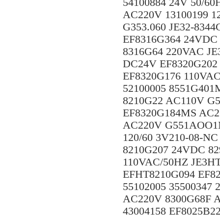
54100884 24V 50/60
AC220V 13100199 1
G353.060 JE32-834
EF8316G364 24VDC 
8316G64 220VAC JE
DC24V EF8320G202
EF8320G176 110VAC
52100005 8551G401
8210G22 AC110V G
EF8320G184MS AC2
AC220V G551AOO1M
120/60 3V210-08-N
8210G207 24VDC 8
110VAC/50HZ JE3H
EFHT8210G094 EF82
55102005 35500347 
AC220V 8300G68F 
43004158 EF8025B2