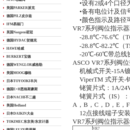
•设有2或4个口径为
美国PARKER派克
•备有电位计及信
德国PILZ皮尔兹
•颜色指示及路径
IFM易福门
VR7系列阀位指示
英国Norgren诺冠
-28.8℃-76.6℃（
德国HYDAC贺德克
-28.8℃-82.2℃（
HAWE哈威
-20℃-60℃带总
BURKERT宝德
ASCO VR7系列
德国WENGLOR威格勒
机械式开关-15A镀银
美国MOOG穆格
ViperTM 式开关-钨
日本TOYOOKI丰兴
铑簧片式：1A/24
德国E+H恩格斯豪斯
铑簧片式（IS）：-2m
日本NACHI不二越
A，B，C，D，E，
美国Hedland
12点接线端子安
日本DAIKIN大金
VR7系列阀位指示器
TOKIMEC东京美/东京计器
VR7
德国LEUZE劳易测