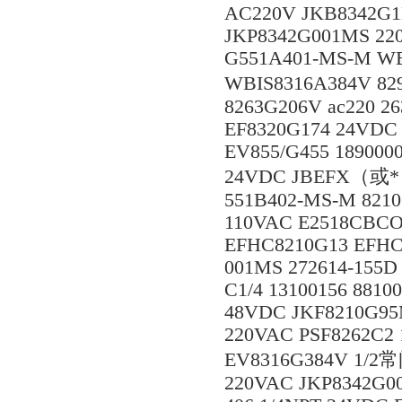
AC220V JKB8342G1M
JKP8342G001MS 22
G551A401-MS-M WB
WBIS8316A384V 829
8263G206V ac220 2
EF8320G174 24VDC
EV855/G455 1890000
24VDC JBEFX（或*）
551B402-MS-M 8210
110VAC E2518CBCO
EFHC8210G13 EFHC
001MS 272614-155D
C1/4 13100156 881
48VDC JKF8210G95
220VAC PSF8262C2
EV8316G384V 1/2常
220VAC JKP8342G0