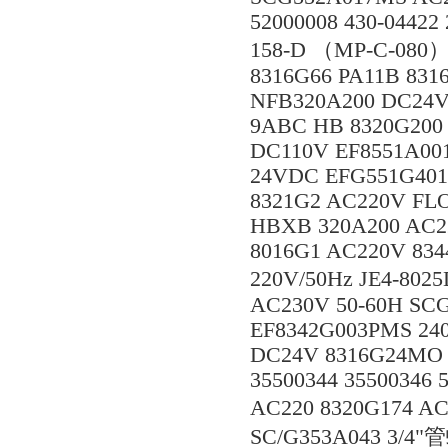
52000008 430-04422
158-D （MP-C-080）
8316G66 PA11B 831
NFB320A200 DC24V
9ABC HB 8320G200 
DC110V EF8551A00
24VDC EFG551G40
8321G2 AC220V FL
HBXB 320A200 AC2
8016G1 AC220V 834
220V/50Hz JE4-8
AC230V 50-60H SC
EF8342G003PMS 240
DC24V 8316G24MO 
35500344 35500346
AC220 8320G174 A
SC/G353A043 3/4"