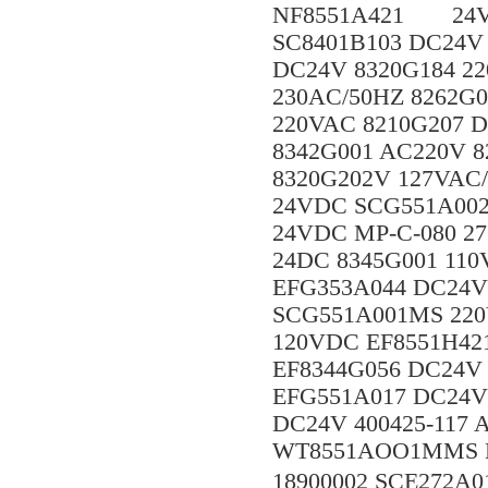
NF8551A421 24V
SC8401B103 DC24V 
DC24V 8320G184 2
230AC/50HZ 8262G
220VAC 8210G207 D
8342G001 AC220V 8
8320G202V 127VAC
24VDC SCG551A00
24VDC MP-C-080 2
24DC 8345G001 110
EFG353A044 DC24V
SCG551A001MS 220
120VDC EF8551H42
EF8344G056 DC24V
EFG551A017 DC24V
DC24V 400425-117
WT8551AOO1MMS D
18900002 SCE272A