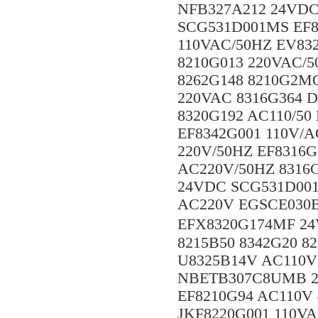
NFB327A212 24VDC
SCG531D001MS EF8
110VAC/50HZ EV83
8210G013 220VAC/5
8262G148 8210G2MO
220VAC 8316G364 
8320G192 AC110/50
EF8342G001 110V/A
220V/50HZ EF8316G
AC220V/50HZ 8316G
24VDC SCG531D001
AC220V EGSCE030B
EFX8320G174MF 24
8215B50 8342G20 8
U8325B14V AC110V
NBETB307C8UMB 2
EF8210G94 AC110V 
JKF8220G001 110V