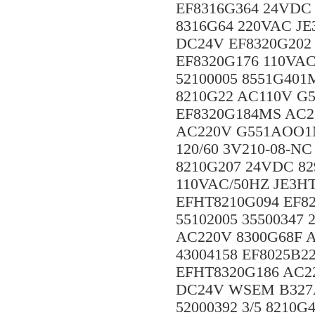
EF8316G364 24VDC 
8316G64 220VAC JE
DC24V EF8320G202
EF8320G176 110VAC
52100005 8551G401
8210G22 AC110V G
EF8320G184MS AC2
AC220V G551AOO1M
120/60 3V210-08-N
8210G207 24VDC 8
110VAC/50HZ JE3H
EFHT8210G094 EF82
55102005 35500347 
AC220V 8300G68F 
43004158 EF8025B2
EFHT8320G186 AC22
DC24V WSEM B327A1
52000392 3/5 8210