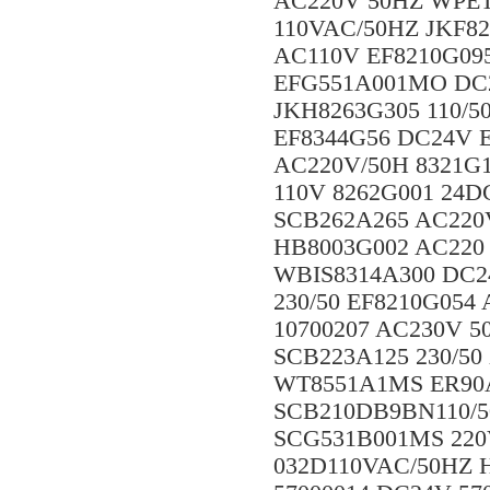
AC220V 50HZ WPET
110VAC/50HZ JKF82
AC110V EF8210G095
EFG551A001MO DC2
JKH8263G305 110/5
EF8344G56 DC24V 
AC220V/50H 8321G
110V 8262G001 24
SCB262A265 AC220
HB8003G002 AC220 
WBIS8314A300 DC2
230/50 EF8210G054
10700207 AC230V 5
SCB223A125 230/5
WT8551A1MS ER90A0
SCB210DB9BN110/50
SCG531B001MS 220V
032D110VAC/50HZ 