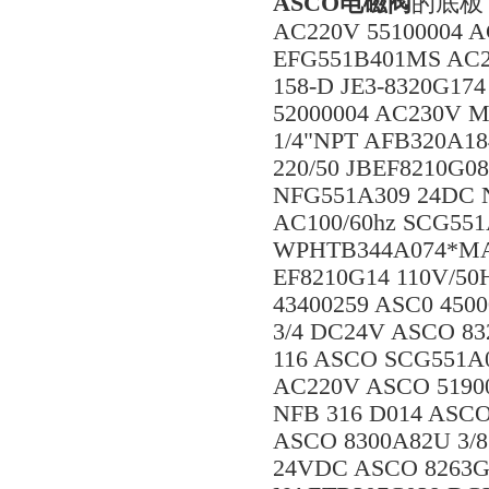
ASCO电磁阀
的底板 S
AC220V 55100004 
EFG551B401MS AC2
158-D JE3-8320G17
52000004 AC230V M
1/4"NPT AFB320A18
220/50 JBEF8210G0
NFG551A309 24DC 
AC100/60hz SCG55
WPHTB344A074*MA8 
EF8210G14 110V/50
43400259 ASC0 45
3/4 DC24V ASCO 8
116 ASCO SCG551A
AC220V ASCO 5190
NFB 316 D014 ASC
ASCO 8300A82U 3/8
24VDC ASCO 8263