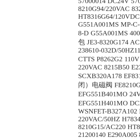
57000014 DC24V 570
8210G94/220VAC 8
HT8316G64/120VDC 
G551A001MS MP-C-0
8-D G55A001MS 4
包 JE3-8320G174 A
238610-032D/50H
CTTS P8262G2 110
220VAC 8215B50 E
SCXB320A178 E
闭）电磁阀 FE8210G
EFG551B401MO 
EFG551H401MO
WSNFET-B327A102 N
220VAC/50HZ H783
8210G15/AC220 HT
21200140 E290A005