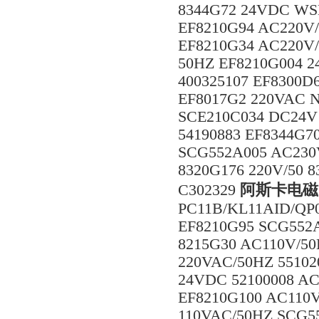
8344G72 24VDC WS
EF8210G94 AC220V/
EF8210G34 AC220V/
50HZ EF8210G004 2
400325107 EF8300
EF8017G2 220VAC 
SCE210C034 DC24V
54190883 EF8344G7
SCG552A005 AC230V
8320G176 220V/50 
C302329
阿斯卡电磁
PC11B/KL11AID/QP
EF8210G95 SCG552
8215G30 AC110V/5
220VAC/50HZ 5510
24VDC 52100008 A
EF8210G100 AC110V
110VAC/50HZ SCG5