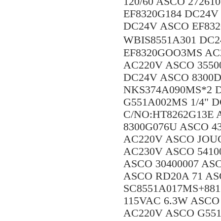
120/60 ASCO 27261
EF8320G184 DC24V 
DC24V ASCO EF832
WBIS8551A301 DC
EF8320GOO3MS AC2
AC220V ASCO 3550
DC24V ASCO 8300D
NKS374A090MS*2 D
G551A002MS 1/4" 
C/NO:HT8262G13E 
8300G076U ASCO 43
AC220V ASCO JOUC
AC230V ASCO 54100
ASCO 30400007 AS
ASCO RD20A 71 AS
SC8551A017MS+881
115VAC 6.3W ASCO 
AC220V ASCO G551