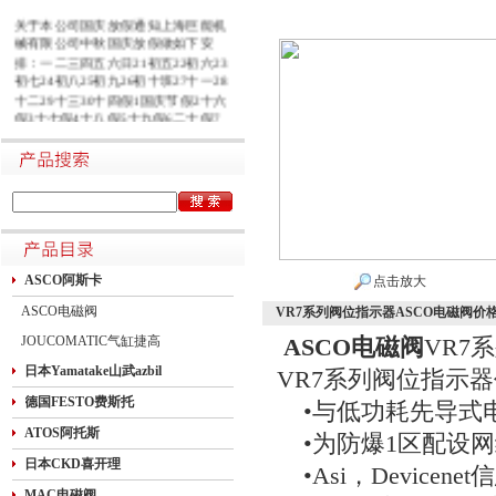
关于本公司国庆放假通知上海巨能机
械有限公司中秋国庆放假做如下安
排：一二三四五六日21初五22初六23
初七24初八25初九26初十班27十一28
十二29十三30十四假1国庆节假2十六
假3十七假4十八假5十九假6二十假7
廿一假8廿二9廿三班10廿四11廿五10
月1日~8日放假调休，共8天。9月27
日（星期日）、10月10日（星期六）
上班。在此期间如有进口产品需要采
购的客户，为避免您的货期受到影
响，请提前安排订货事宜。高速规定
如下1.高速免费规定时间：2020年10
月1日0时-10月8日24时，共8天
ASCO阿斯卡
点击放大
ASCO电磁阀
VR7系列阀位指示器ASCO电磁阀价
JOUCOMATIC气缸捷高
ASCO电磁阀
VR7
日本Yamatake山武azbil
VR7系列阀位指示
德国FESTO费斯托
•与低功耗先导式
ATOS阿托斯
•为防爆1区配设网
日本CKD喜开理
•Asi，Devicen
MAC电磁阀