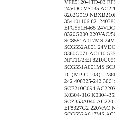
VFE5120-4TD-03 E
24VDC VS135 AC22
8262G019 NBXB210
354101106 8212403
EFG551H465 24VDC
8320G200 220VAC/
SC8551A017MS 24V
SCG552A001 24VDC 
8360G071 AC110 53
NPT11/2:EF8210G056
SCG551A001MS SCJ
D（MP-C-103） 2386
242 400325-242 30
SCE210C094 AC220
K0304-316 K0304-3
SCZ353A040 AC220
EF8327G2 220VAC 
SCG552A017MS AC2