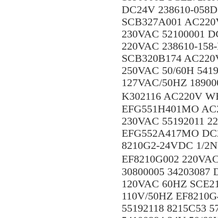
DC24V 238610-058D
SCB327A001 AC220V
230VAC 52100001 D
220VAC 238610-158
SCB320B174 AC220V
250VAC 50/60H 5419
127VAC/50HZ 18900
K302116 AC220V W
EFG551H401MO AC2
230VAC 55192011 
EFG552A417MO DC2
8210G2-24VDC 1/2N
EF8210G002 220VA
30800005 34203087
120VAC 60HZ SCE21
110V/50HZ EF8210G
55192118 8215C53 