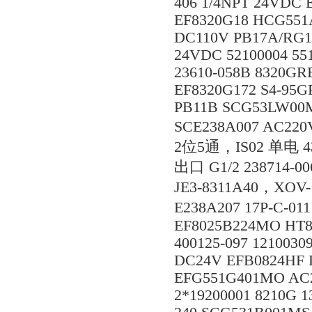
406 1/4NPT 24VDC
EF8320G18 HCG551A
DC110V PB17A/RG10
24VDC 52100004 55
23610-058B 8320G
EF8320G172 S4-95GP
PB11B SCG53LW00M
SCE238A007 AC22
2位5通，IS02 单电 4
出口 G1/2 238714-0
JE3-8311A40，XOV-
E238A207 17P-C-01
EF8025B224MO HT83
400125-097 1210030
DC24V EFB0824HF 
EFG551G401MO AC2
2*19200001 8210G 