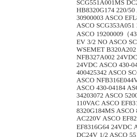
SCG551A001MS DC2
HB8320G174 220/50
30900003 ASCO EF
ASCO SCG353A051 
ASCO 19200009（43
EV 3/2 NO ASCO S
WSEMET B320A202
NFB327A002 24VDC
24VDC ASCO 430-04
400425342 ASCO SC
ASCO NFB316E044V
ASCO 430-04184 AS
34203072 ASCO 520
110VAC ASCO EF83
8320G184MS ASCO 8
AC220V ASCO EF82
EF8316G64 24VDC 
DC24V 1/2 ASCO 5