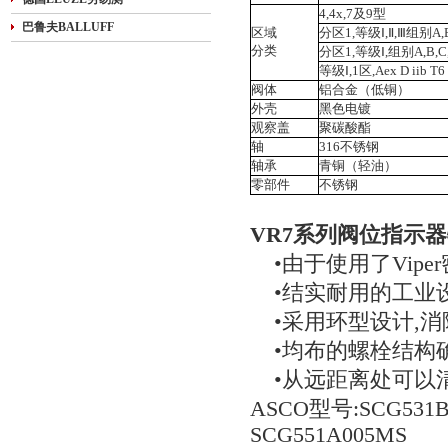
4,4x,7及9型
巴鲁夫BALLUFF
区域
分区1,等级Ⅰ,Ⅱ,Ⅲ组别A,B,
分类
分区1,等级Ⅰ,组别A,B,C
等级Ⅰ,1区,Aex D iib T6
阀体
铝合金（低铜）
外壳
黑色电镀
观察盖
聚碳酸酯
轴
316不锈钢
轴承
青铜（轻油）
零部件
不锈钢
VR7系列阀位指示器
•由于使用了Vipe
•结实耐用的工业设
•采用环型设计,消
•均布的螺栓结构确
•从远距离处可以清晰
ASCO型号:SCG531
SCG551A005MS 