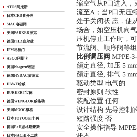
缩空气从P口进入，
ATOS阿托斯
流至A；当P口无压
日本CKD喜开理
处于关闭状 态，使
MAC电磁阀
场合，如空压机向气
美国PARKER派克
压机停止工作时，可
德国PILZ皮尔兹
节流阀、顺序阀等组
IFM易福门
比例调压阀
MPPE-3
ASCO阿斯卡
额定直径, 加压 5 m
英国Norgren诺冠
额定直径, 排气 5 m
德国HYDAC贺德克
驱动类型 电气的
HAWE哈威
密封原则 软性
BURKERT宝德
装配位置 任何
德国WENGLOR威格勒
设计结构 先导控制
美国MOOG穆格
短路强度 否
日本TOYOOKI丰兴
安全操作指导 MP
德国E+H恩格斯豪斯
状态
日本NACHI不二越