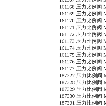
161167 压力比例阀 MPP
161168 压力比例阀 MPP
161169 压力比例阀 MPP
161170 压力比例阀 MPP
161171 压力比例阀 MPP
161172 压力比例阀 MPP
161173 压力比例阀 MPP
161174 压力比例阀 MPP
161175 压力比例阀 MPP
161176 压力比例阀 MPP
161177 压力比例阀 MPP
187327 压力比例阀 MPP
187328 压力比例阀 MPP
187329 压力比例阀 MPP
187330 压力比例阀 MPP
187331 压力比例阀 MPP