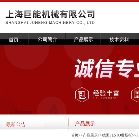
·关于本公司国庆放假通知
2020-09-14
首页
>>
产品展示
>>
德国FESTO费斯托
>>