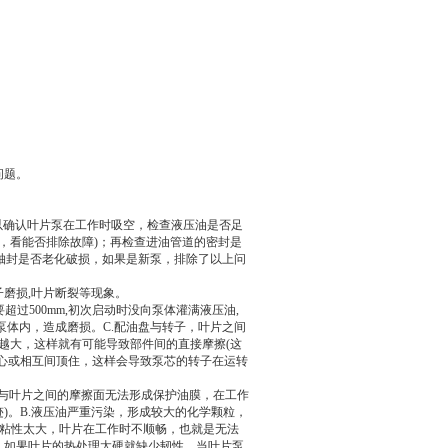
问题。
以确认叶片泵在工作时吸空，检查液压油是否足
网，看能否排除故障)；再检查进油管道的密封是
查轴封是否老化破损，如果是新泵，排除了以上问
子磨损,叶片断裂等现象。
超过500mm,初次启动时没向泵体灌满液压油,
泵体内，造成磨损。C.配油盘与转子，叶片之间
越大，这样就有可能导致部件间的直接摩擦(这
同心或相互间顶住，这样会导致泵芯的转子在运转
定子与叶片之间的摩擦面无法形成保护油膜，在工作
)。B.液压油严重污染，形成较大的化学颗粒，
油粘性太大，叶片在工作时不顺畅，也就是无法
，如果叶片的热处理太硬就缺少韧性，当叶片泵