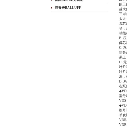
的工
巴鲁夫BALLUFF
越大
三.
太大
泵芯
动，
就很
B.
阀芯
C.
该是
果上
D.
叶片
叶片
漏，
D.
在泵
◆
V
型号
VDS-
◆V
型号
单联泵
VDR-
VDR-