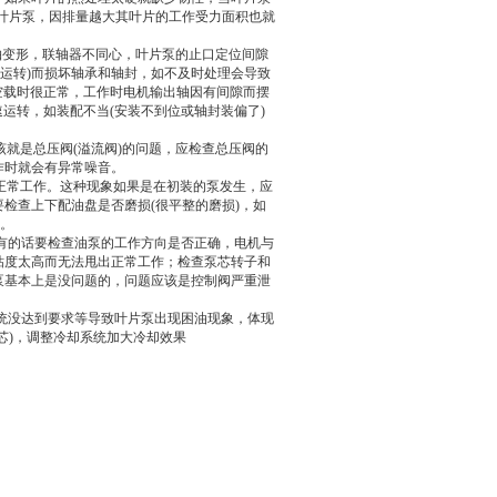
叶片泵，因排量越大其叶片的工作受力面积也就
。
出轴变形，联轴器不同心，叶片泵的止口定位间隙
则运转)而损坏轴承和轴封，如不及时处理会导致
空载时很正常，工作时电机输出轴因有间隙而摆
运转，如装配不当(安装不到位或轴封装偏了)
该就是总压阀(溢流阀)的问题，应检查总压阀的
作时就会有异常噪音。
法正常工作。这种现象如果是在初装的泵发生，应
检查上下配油盘是否磨损(很平整的磨损)，如
压。
没有的话要检查油泵的工作方向是否正确，电机与
粘度太高而无法甩出正常工作；检查泵芯转子和
泵基本上是没问题的，问题应该是控制阀严重泄
系统没达到要求等导致叶片泵出现困油现象，体现
芯)，调整冷却系统加大冷却效果