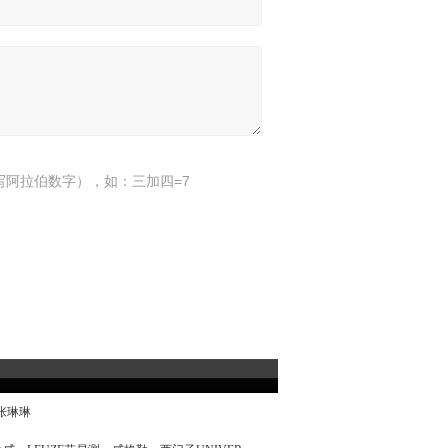
写阿拉伯数字），如：三加四=7
：张琳琳