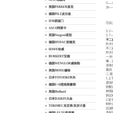
5--
美国PARKER派克
20-
德国PILZ皮尔兹
IFM易福门
①压
ASCO阿斯卡
3: 2
英国Norgren诺冠
5: 7
不二
德国HYDAC贺德克
叶片
不二
HAWE哈威
叶片
BURKERT宝德
一.
够，
德国WENGLOR威格勒
否有
题后
美国MOOG穆格
二.
日本TOYOOKI丰兴
1.
进油
德国E+H恩格斯豪斯
的配
种现
美国Hedland
的过
日本DAIKIN大金
2.
时叶
TOKIMEC东京美/东京计器
过滤
及时
德国LEUZE劳易测