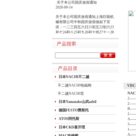
2020-09-14
关于本公司国庆放假通知上海巨能机
械有限公司中秋国庆放假做如下安
排：一二三四五六日21初五22初六23
初七24初八25初九26初十班27十一28
十二29十三30十四假1国庆节假2十六
假3十七假4十八假5十九假6二十假7
廿一假8廿二9廿三班10廿四11廿五10
月1日~8日放假调休，共8天。9月27
日（星期日）、10月10日（星期六）
上班。在此期间如有进口产品需要采
购的客户，为避免您的货期受到影
响，请提前安排订货事宜。高速规定
如下1.高速免费规定时间：2020年10
日本NACHI不二越
月1日0时-10月8日24时，共8天
不二越NACHI电磁阀
VDC
NA
不二越NACHI泵
2--
日本Yamatake山武azbil
2--
B--
德国FESTO费斯托
2--
ATOS阿托斯
A--
3--
日本CKD喜开理
1--
A--
MAC电磁阀