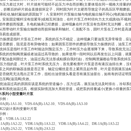
作压力差过大时，叶片就有可能经不起压力冲击而折断(主要体现在同一规格大排量的
)，折断后的碎片就会直接损坏定子，同时因为叶片太硬而导致定子的高压区早期磨损
轴承松动,轴封漏油的原因如下：A.安装时叶片泵输出轴与电机输出轴不同心(电机输
，安装固定螺杆没有扭紧等)或相互间顶住，在叶片泵工作时径向力太大或跳动(不规
部件磨损而报废。B.电机轴承已经磨损，这种现象在叶片泵没有负荷时无法判断，在
从而带动叶片泵输出轴摆动而损坏轴承和轴封。C.装配不当，因叶片泵在工作时是高速
容易造成损害。
 压力振摆是指叶片泵在工作时，系统的压力不稳定，这种现象只要油泵无异常噪音，应
是否磨损，阻尼是否有异物堵住；如果因泵芯部件的磨损导致压力振摆的话，油泵工
 系统掉压是指叶片泵工作时能达到预定压力，工作时压力会逐渐降下来，导致系统无
系统的控制阀泄漏或者油温过高导致的，如果使用一段时间以后再发生以上问题，就要
下配油盘间隙过大，油温过高(无法形成粘膜自我封油)，控制阀泄漏都会导致系统掉
 无压力指的是，叶片泵工作时系统无压力，首先要检查叶片泵是否有液压油排出来，
泵之间的联轴器连接是否正常，轴定位螺丝是否上紧而且起作用，叶片是否因液压油
是否烧死无法甩出正常工作，扭松出油管接头看是否有液压油冒出，如有有的话证明
总压阀(溢流阀)失效。
 系统油温过高的原因应该是系统的管道偏小，压力过高，液压油无法及时排出，冷却
体和系统油温过高，根据实际情况加大系统管道，或把泵的排量减小(更换小排量的泵
DS系列小型变量叶片泵
示例：
0A(B)-1A1-10、VDS-0A(B)-1A2-10、VDS-0A(B)-1A3-10
DR22设计系列变量叶片泵
示例：
：VDR-1A-1A2-22
1A(B)-1A2-22、VDR-1A(B)-1A3-22、VDR-1A(B)-1A4-22、DR-1A(B)-1A5-22
1A(B)-2A2-22、VDR-1A(B)-2A3-22