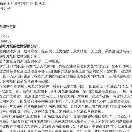
---轴侧压力调整范围 [注]参见①
---设计号
力调整范围
～7MPa
～14MPa
越叶片泵的故障原因分析
：
泵的故障原因一般体现在：噪音大，压力振摆，系统掉压，无压力，系统油温过高等
越叶片泵的故障原因分析：
泵产生噪音的原因主要有以下几种现象:
叶片泵工作时吸空(有空气进入泵体内)，先检查油箱是否有大量气泡冒出，如有的话可
过滤网是否变形或过油量不够(zui直接的方法是在液压油清洁的情况下暂时拆下过滤
问题，确认没问题后，检查泵壳的连接处密封圈是否在换方向时压坏，zui后就是检
，有可能的就是泵体铸件有砂眼。
泵芯部件可能磨损，检查泵芯部件，看是什么地方出问题,一般就是上下配油盘,转子,定
上下配油盘，转子磨损的原因如下：A.叶片泵的吸油量不足(油泵吸油高度过高：一般不要
管道严重吸空)；B.液压油严重污染，形成较大的化学颗粒，过滤网破裂，有异物进入
合间隙太小，因泵芯部件不同用途的材料不*，所以热变形系数也不同，温度越高差距
象是叶片泵在初次使用的短时间内体现出来)。D.叶片泵输出轴与电机间的输出轴不
程中产生跳动，偏心，这种情形体现出来的是上下配油盘单边磨损。
定子磨损叶片断裂的原因如下：A.系统油温过高(一般要控制在60摄氏度以内)，导致
片跟定子(高压区)之间直接摩擦很容易造成磨损(现象是定子高压区有波浪型的磨损痕迹
网破裂有异物进入泵体内，导致叶片局部断裂，定子磨损(不单在高压区内)。C.液压
甩出，造成部分叶片受力不均匀而产生断裂现象。D.定子和叶片的选材和热处理不当