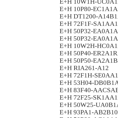
E+H 10W1H-UC0A
E+H 10P80-EC1A1
E+H DT1200-A14B
E+H 72F1F-SA1AA
E+H 50P32-EA0A1
E+H 50P32-EA0A
E+H 10W2H-HC0A
E+H 50P40-ER2A1
E+H 50P50-EA2A
E+H RIA261-A12
E+H 72F1H-SE0A
E+H 53H04-DB0B1
E+H 83F40-AACS
E+H 72F25-SK1A
E+H 50W25-UA0B
E+H 93PA1-AB2B