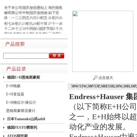
关于本公司国庆放假通知上海巨能机
械有限公司中秋国庆放假做如下安
排：一二三四五六日21初五22初六23
初七24初八25初九26初十班27十一28
十二29十三30十四假1国庆节假2十六
假3十七假4十八假5十九假6二十假7
廿一假8廿二9廿三班10廿四11廿五10
月1日~8日放假调休，共8天。9月27
日（星期日）、10月10日（星期六）
上班。在此期间如有进口产品需要采
购的客户，为避免您的货期受到影
响，请提前安排订货事宜。高速规定
如下1.高速免费规定时间：2020年10
月1日0时-10月8日24时，共8天
德国E+H恩格斯豪斯
点击放大
E+H电极
50W/53W,50P/53P,50H/53H,10W,1
E+H变送器
Endress+Hauser 集
E+H物位计/液位计
（以下简称E+H公
恩格斯豪斯流量计
之一，E+H始终以
日本Yamatake山武azbil
动化产业的发展。
德国FESTO费斯托
Endress+Hau
ATOS阿托斯