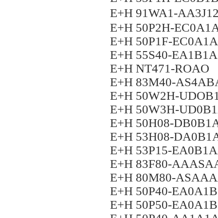
E+H 91WA1-AA3J1
E+H 50P2H-EC0A
E+H 50P1F-EC0A1
E+H 55S40-EA1B1
E+H NT471-ROAO
E+H 83M40-AS4A
E+H 50W2H-UDO
E+H 50W3H-UD0B
E+H 50H08-DB0B
E+H 53H08-DA0B
E+H 53P15-EA0B1
E+H 83F80-AAAS
E+H 80M80-ASAA
E+H 50P40-EA0A
E+H 50P50-EA0A