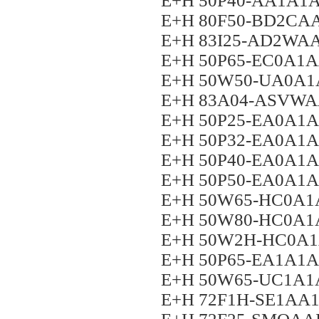
E+H 50P40-AA1A
E+H 80F50-BD2C
E+H 83I25-AD2W
E+H 50P65-EC0A1
E+H 50W50-UA0A
E+H 83A04-ASVW
E+H 50P25-EA0A1
E+H 50P32-EA0A1
E+H 50P40-EA0A1
E+H 50P50-EA0A1
E+H 50W65-HC0A
E+H 50W80-HC0A
E+H 50W2H-HC0A
E+H 50P65-EA1A1
E+H 50W65-UC1A
E+H 72F1H-SE1A