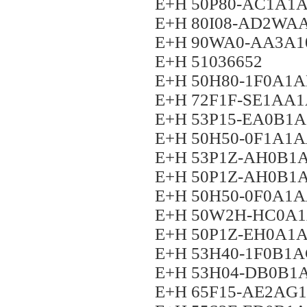
E+H 50P80-AC1A
E+H 80I08-AD2W
E+H 90WA0-AA3A
E+H 51036652
E+H 50H80-1F0A1
E+H 72F1F-SE1A
E+H 53P15-EA0B1
E+H 50H50-0F1A1
E+H 53P1Z-AH0B
E+H 50P1Z-AH0B
E+H 50H50-0F0A1
E+H 50W2H-HC0A
E+H 50P1Z-EH0A
E+H 53H40-1F0B1
E+H 53H04-DB0B
E+H 65F15-AE2A