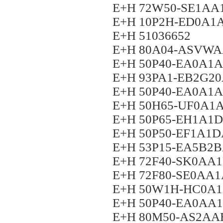
E+H 72W50-SE1A
E+H 10P2H-ED0A1
E+H 51036652
E+H 80A04-ASVW
E+H 50P40-EA0A
E+H 93PA1-EB2G
E+H 50P40-EA0A
E+H 50H65-UF0A
E+H 50P65-EH1A1
E+H 50P50-EF1A1
E+H 53P15-EA5B2
E+H 72F40-SK0AA
E+H 72F80-SE0AA
E+H 50W1H-HC0A
E+H 50P40-EA0A
E+H 80M50-AS2A