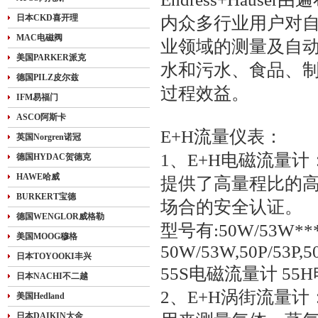
日本CKD喜开理
内众多行业用户对自
MAC电磁阀
业领域的测量及自
美国PARKER派克
水和污水、食品、
德国PILZ皮尔兹
过程效益。
IFM易福门
ASCO阿斯卡
E+H流量仪表：
英国Norgren诺冠
1、E+H电磁流量计
德国HYDAC贺德克
HAWE哈威
提供了高量程比的
BURKERT宝德
场合的安全认证。
德国WENGLOR威格勒
型号有:50W/53W***,5
美国MOOG穆格
50W/53W,50P/53P,5
日本TOYOOKI丰兴
55S电磁流量计 55
日本NACHI不二越
2、E+H涡街流量计
美国Hedland
日本DAIKIN大金