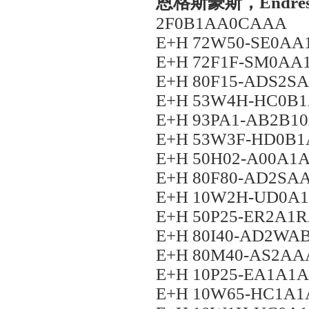
恩格斯豪斯，Endres
2F0B1AA0CAAA
E+H 72W50-SE0A
E+H 72F1F-SM0AA
E+H 80F15-ADS2
E+H 53W4H-HC0B
E+H 93PA1-AB2B
E+H 53W3F-HD0B
E+H 50H02-A00A
E+H 80F80-AD2S
E+H 10W2H-UD0A
E+H 50P25-ER2A1
E+H 80I40-AD2W
E+H 80M40-AS2A
E+H 10P25-EA1A1
E+H 10W65-HC1A