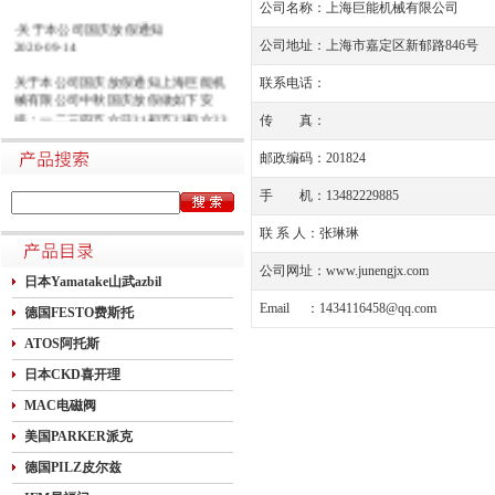
公司名称：上海巨能机械有限公司
·关于本公司国庆放假通知
2020-09-14
公司地址：上海市嘉定区新郁路846号
关于本公司国庆放假通知上海巨能机
联系电话：
械有限公司中秋国庆放假做如下安
排：一二三四五六日21初五22初六23
传 真：
初七24初八25初九26初十班27十一28
十二29十三30十四假1国庆节假2十六
邮政编码：201824
假3十七假4十八假5十九假6二十假7
廿一假8廿二9廿三班10廿四11廿五10
手 机：13482229885
月1日~8日放假调休，共8天。9月27
日（星期日）、10月10日（星期六）
联 系 人：张琳琳
上班。在此期间如有进口产品需要采
购的客户，为避免您的货期受到影
公司网址：
www.junengjx.com
日本Yamatake山武azbil
响，请提前安排订货事宜。高速规定
如下1.高速免费规定时间：2020年10
Email ：
1434116458@qq.com
德国FESTO费斯托
月1日0时-10月8日24时，共8天
ATOS阿托斯
日本CKD喜开理
MAC电磁阀
美国PARKER派克
德国PILZ皮尔兹