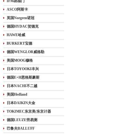
IFM易福门
ASCO阿斯卡
英国Norgren诺冠
德国HYDAC贺德克
HAWE哈威
BURKERT宝德
德国WENGLOR威格勒
美国MOOG穆格
日本TOYOOKI丰兴
德国E+H恩格斯豪斯
日本NACHI不二越
美国Hedland
日本DAIKIN大金
TOKIMEC东京美/东京计器
德国LEUZE劳易测
巴鲁夫BALLUFF