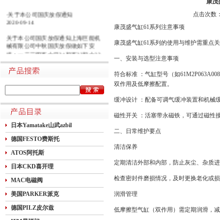
康茂
·关于本公司国庆放假通知
点击次数：1
2020-09-14
康茂盛气缸61系列注意事项
关于本公司国庆放假通知上海巨能机
康茂盛气缸61系列的使用与维护需重点
械有限公司中秋国庆放假做如下安
排：一二三四五六日21初五22初六23
一、安装与选型注意事项
初七24初八25初九26初十班27十一28
十二29十三30十四假1国庆节假2十六
符合标准 ：气缸型号（如61M2P063A008
假3十七假4十八假5十九假6二十假7
双作用及低摩擦配置。
廿一假8廿二9廿三班10廿四11廿五10
月1日~8日放假调休，共8天。9月27
缓冲设计 ：配备可调气缓冲装置和机械
日（星期日）、10月10日（星期六）
上班。在此期间如有进口产品需要采
磁性开关 ：活塞带永磁铁，可通过磁性
购的客户，为避免您的货期受到影
日本Yamatake山武azbil
响，请提前安排订货事宜。高速规定
二、日常维护要点
如下1.高速免费规定时间：2020年10
德国FESTO费斯托
月1日0时-10月8日24时，共8天
清洁保养
ATOS阿托斯
定期清洁外部和内部，防止灰尘、杂质进
日本CKD喜开理
检查密封件磨损情况，及时更换老化或损
MAC电磁阀
美国PARKER派克
润滑管理
德国PILZ皮尔兹
低摩擦型气缸（双作用）需定期润滑，减