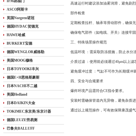
IFM易福门
高速运行时建议添加油雾润滑，避免剧烈
ASCO阿斯卡
部件检查
英国Norgren诺冠
定期检查拉杆、轴承等滑动部件，确保无
德国HYDAC贺德克
确保电气部件（如电线、开关）连接牢固
HAWE哈威
三、特殊场景操作规范
BURKERT宝德
德国WENGLOR威格勒
低温环境 ：需采取防冻措施，防止水分
美国MOOG穆格
介质过滤 ：使用前必须通过40μm以上
日本TOYOOKI丰兴
避免缓冲过度 ：气缸不可作为长期缓冲
德国E+H恩格斯豪斯
四、安全与合规要求
日本NACHI不二越
爆炸环境产品需符合CE指令要求。
美国Hedland
安装时需确保管道内无异物，避免杂质进
日本DAIKIN大金
通过以上规范操作，可有效保障康茂盛气
TOKIMEC东京美/东京计器
德国LEUZE劳易测
巴鲁夫BALLUFF