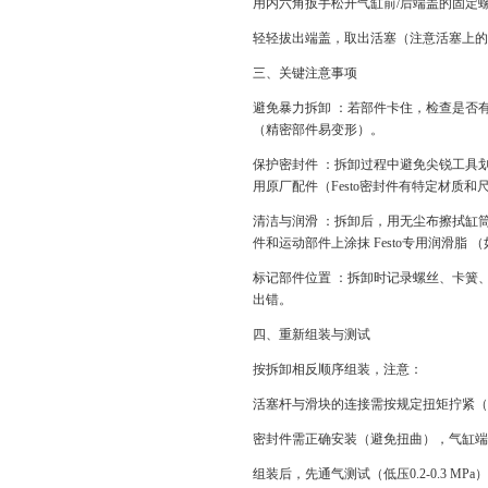
用内六角扳手松开气缸前/后端盖的固定
轻轻拔出端盖，取出活塞（注意活塞上的
三、关键注意事项
避免暴力拆卸 ：若部件卡住，检查是否
（精密部件易变形）。
保护密封件 ：拆卸过程中避免尖锐工具
用原厂配件（Festo密封件有特定材质和
清洁与润滑 ：拆卸后，用无尘布擦拭缸
件和运动部件上涂抹 Festo专用润滑脂 （如F
标记部件位置 ：拆卸时记录螺丝、卡簧
出错。
四、重新组装与测试
按拆卸相反顺序组装，注意：
活塞杆与滑块的连接需按规定扭矩拧紧（参考
密封件需正确安装（避免扭曲），气缸端
组装后，先通气测试（低压0.2-0.3 