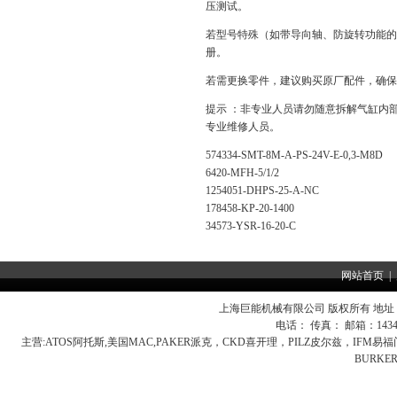
压测试。
若型号特殊（如带导向轴、防旋转功能的
册。
若需更换零件，建议购买原厂配件，确保
提示 ：非专业人员请勿随意拆解气缸内部
专业维修人员。
574334-SMT-8M-A-PS-24V-E-0,3-M8D
6420-MFH-5/1/2
1254051-DHPS-25-A-NC
178458-KP-20-1400
34573-YSR-16-20-C
网站首页
|
上海巨能机械有限公司 版权所有 地址：
电话： 传真： 邮箱：
143
主营:
ATOS阿托斯,美国MAC,PAKER派克，CKD喜开理，PILZ皮尔兹，IFM
BURK