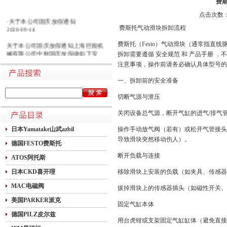
费
点击次数：1
·关于本公司国庆放假通知
2020-09-14
费斯托气动滑块拆卸流程
关于本公司国庆放假通知上海巨能机
费斯托（Festo）气动滑块（通常指直线
械有限公司中秋国庆放假做如下安
拆卸需要遵循 安全规范 和 产品手册 
排：一二三四五六日21初五22初六23
注意事项，操作前请务必确认具体型号的
初七24初八25初九26初十班27十一28
十二29十三30十四假1国庆节假2十六
一、拆卸前的安全准备
假3十七假4十八假5十九假6二十假7
廿一假8廿二9廿三班10廿四11廿五10
切断气源与泄压
月1日~8日放假调休，共8天。9月27
日（星期日）、10月10日（星期六）
关闭设备总气源，断开气缸的进气/排气
上班。在此期间如有进口产品需要采
日本Yamatake山武azbil
操作手动放气阀（若有）或松开气管接头
购的客户，为避免您的货期受到影
响，请提前安排订货事宜。高速规定
导致滑块突然移动伤人）。
德国FESTO费斯托
如下1.高速免费规定时间：2020年10
月1日0时-10月8日24时，共8天
断开负载与连接
ATOS阿托斯
日本CKD喜开理
移除滑块上安装的负载（如夹具、传感器
MAC电磁阀
拔掉滑块上的传感器插头（如磁性开关、
美国PARKER派克
固定气缸本体
德国PILZ皮尔兹
用台虎钳或支架固定气缸缸体（避免直接