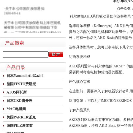
科尔摩根A
·关于本公司国庆放假通知
点击次数：1
2020-09-14
科尔摩根AKD系列驱动器如何选择型号
关于本公司国庆放假通知上海巨能机
选择科尔摩根（Kollmorgen）AK
械有限公司中秋国庆放假做如下安
排：一二三四五六日21初五22初六23
择与之匹配的伺服电机和驱动器组合 。
初七24初八25初九26初十班27十一28
外，还有一款名为AKD-Basic的特殊
十二29十三30十四假1国庆节假2十六
假3十七假4十八假5十九假6二十假7
选择具体型号时，您可以参考以下几个方
廿一假8廿二9廿三班10廿四11廿五10
明确系统构成
月1日~8日放假调休，共8天。9月27
日（星期日）、10月10日（星期六）
AKD系列通常与科尔摩根的 AKM™ 伺
上班。在此期间如有进口产品需要采
购的客户，为避免您的货期受到影
需要同时考虑电机和驱动器的匹配。
日本Yamatake山武azbil
响，请提前安排订货事宜。高速规定
评估核心需求
如下1.高速免费规定时间：2020年10
德国FESTO费斯托
月1日0时-10月8日24时，共8天
在选型前，需要深入了解机器设计者和用
ATOS阿托斯
日本CKD喜开理
应用引擎 ：可以利用MOTIONEERIN
MAC电磁阀
了解产品系列
美国PARKER派克
AKD系列驱动器具有丰富的功能、多样
德国PILZ皮尔兹
AKD驱动器，还有 AKD-Basic 这一特