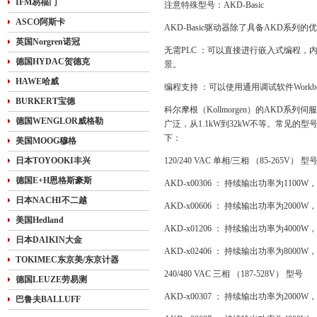
IFM易福门
注意特殊型号：AKD-Basic
ASCO阿斯卡
AKD-Basic驱动器除了具备AKD系
英国Norgren诺冠
无需PLC ：可以直接进行嵌入式编程，内
德国HYDAC贺德克
景。
HAWE哈威
编程支持 ：可以使用通用调试软件Workben
BURKERT宝德
科尔摩根（Kollmorgen）的AKD
德国WENGLOR威格勒
广泛，从1.1kW到32kW不等。常见
下：
美国MOOG穆格
日本TOYOOKI丰兴
120/240 VAC 单相/三相 （85-265V） 型
德国E+H恩格斯豪斯
AKD-x00306 ： 持续输出功率为110
日本NACHI不二越
AKD-x00606 ： 持续输出功率为200
美国Hedland
AKD-x01206 ： 持续输出功率为4000
日本DAIKIN大金
AKD-x02406 ： 持续输出功率为8000
TOKIMEC东京美/东京计器
240/480 VAC 三相 （187-528V） 型号
德国LEUZE劳易测
AKD-x00307 ： 持续输出功率为200
巴鲁夫BALLUFF