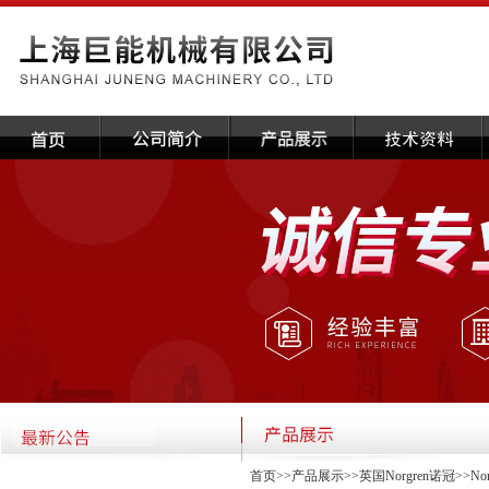
·关于本公司国庆放假通知
2020-09-14
首页
>>
产品展示
>>
英国Norgren诺冠
>>
No