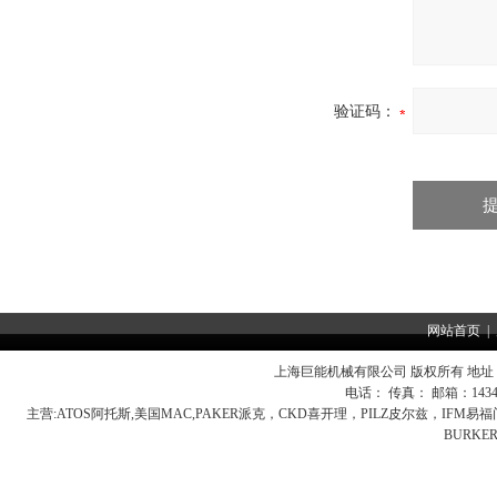
验证码：
网站首页
|
上海巨能机械有限公司 版权所有 地址：
电话： 传真： 邮箱：
143
主营:
ATOS阿托斯,美国MAC,PAKER派克，CKD喜开理，PILZ皮尔兹，IFM
BURK