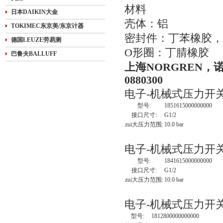
材料
日本DAIKIN大金
壳体：铝
TOKIMEC东京美/东京计器
密封件：丁苯橡胶，
德国LEUZE劳易测
O形圈：丁腈橡胶
巴鲁夫BALLUFF
上海NORGREN，
0880300
电子-机械式压力开关
型号:
1851615000000000
接口尺寸:
G1/2
zui大压力范围:
10.0 bar
电子-机械式压力开关
型号:
1841615000000000
接口尺寸:
G1/2
zui大压力范围:
10.0 bar
电子-机械式压力开
型号:
1812800000000000