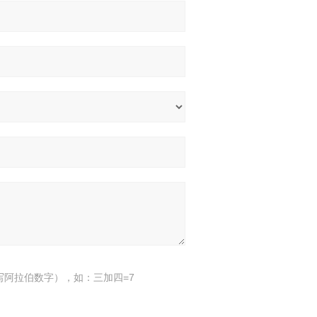
写阿拉伯数字），如：三加四=7