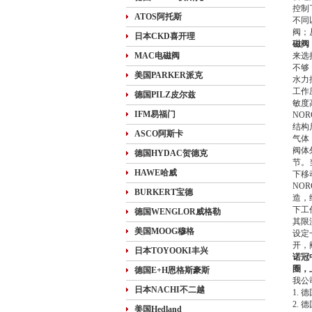
控制
ATOS阿托斯
不同
阀；
日本CKD喜开理
磁阀
MAC电磁阀
来选
不够
美国PARKER派克
水力
工作
德国PILZ皮尔兹
敏度
IFM易福门
NO
结构
ASCO阿斯卡
气体
阀体
德国HYDAC贺德克
节。
HAWE哈威
下移
NO
BURKERT宝德
造，
下工
德国WENGLOR威格勒
其限
美国MOOG穆格
设定
开，
日本TOYOOKI丰兴
诺冠
圈，
德国E+H恩格斯豪斯
我公
日本NACHI不二越
1.
2. 
美国Hedland