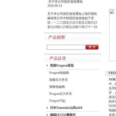
2020-09-14
关于本公司国庆放假通知上海巨能机
械有限公司中秋国庆放假做如下安
排：一二三四五六日21初五22初六23
初七24初八25初九26初十班27十一28
十二29十三30十四假1国庆节假2十六
假3十七假4十八假5十九假6二十假7
廿一假8廿二9廿三班10廿四11廿五10
月1日~8日放假调休，共8天。9月27
日（星期日）、10月10日（星期六）
上班。在此期间如有进口产品需要采
购的客户，为避免您的货期受到影
响，请提前安排订货事宜。高速规定
如下1.高速免费规定时间：2020年10
英国Norgren诺冠
月1日0时-10月8日24时，共8天
Norgren电磁阀
VP2
NO
海隆压力开关
中，
海隆电磁阀
先导
开，
Norgren压力开关
质流
Norgren气缸
的作
NO
日本Yamatake山武azbil
电磁
会进
德国FESTO费斯托