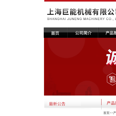
首页
>>
·关于本公司国庆放假通知