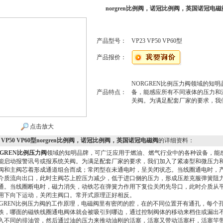
norgren比例阀，诺冠比例阀，英国诺冠电磁
产品型号：
VP23 VP50 VP60型
产品报价：
NORGREN比例压力阀领域的知
产品特点：
备，能感应所有不同液体的压力和
关阀。为满足配套厂家的要求，我
点击放大
3 VP50 VP60型norgren比例阀，诺冠比例阀，英国诺冠电磁阀
的详细资料：
RGREN比例压力阀
领域的知明品牌，可广泛应用于燃油、燃气行业中的各种设备，能
能启动报警讯号或报系统关阀。为满足配套厂家的要求，我们加入了紧凑型和微压力
阀和主阀芯着形成通道组合而成；常闭型在未通电时，呈关闭状态。当线圈通电时，
介质流向出口，此时主阀芯上腔压力减少，低于进口侧的压力，形成压差克服弹簧阻
通。当线圈断电时，磁力消失，动铁芯在弹簧力作用下复位关闭先导口，此时介质从
用下向下运动，关闭主阀口。常开式原理正好相反。
RGREN比例压力阀的工作原理，电磁阀里有密闭的腔，在的不同位置开有通孔，每个
铁，哪面的磁铁线圈通电阀体就会被吸引到哪边，通过控制阀体的移动来档住或漏出
入不同的排油管，然后通过油的压力来推动油刚的活塞，活塞又带动活塞杆，活塞竿