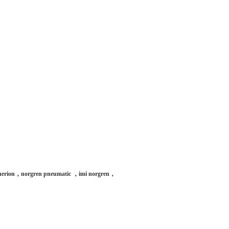
norgren pneumatic ，imi norgren，