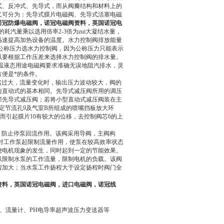
式、反冲式、先导式，而从阀瓣结构和材料上的
又可分为：先导式膜片电磁阀、先导式活塞电磁
诺冠防爆电磁阀，诺冠电磁阀资料，英国诺冠电
耗汽量乘以选用倍率2-3倍为zui大凝结水量，
迅速提高加热设备的温度。水力控制阀排放能量
公称压力选水力控制阀，因为公称压力只能表示
以要根据工作压差来选择水力控制阀的排水量。
温液态用途电磁阀要求准确无误地阻汽排水，灵
便是*的条件。
然过大，流量变化时，输出压力波动较大，阀的
与直动式的基本相同。先导式减压阀所用的调压
部先导式减压阀；若将小型直动式减压阀装在主
定节流孔9及气室B所组成的喷嘴挡板放大环
而引起膜片10有较大的位移，去控制阀芯6的上
，防止停泵回流作用。该阀采用导阀，主阀构
对工作泵起限制流量作用，使泵在较高效率状态
烧电机现象的发生，同时起到一定的节能效果。
以限制水泵的工作流量，限制电机的负载。该阀
程加大；当水泵工作扬程大于设定扬程时阀门全
资料，英国诺冠电磁阀，进口电磁阀，诺冠线
阀、流量计、PH电导率超声波压力变送器等