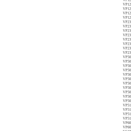
VP12
VP12
VP12
VP12
VP12
VP23
VP23
VP23
VP23
VP23
VP23
VP23
VP23
VP50
VP50
VP50
VP50
VP50
VP50
VP50
VP50
VP50
VP50
VP50
VP51
VP51
VP51
VP51
VP60
VP60