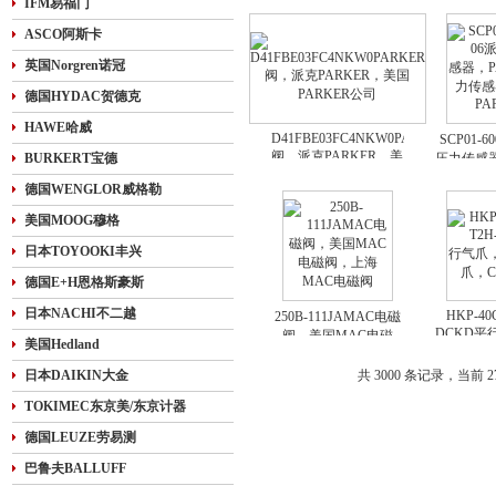
IFM易福门
ASCO阿斯卡
英国Norgren诺冠
德国HYDAC贺德克
HAWE哈威
D41FBE03FC4NKW0PARKER
SCP01-6
阀，派克PARKER，美
BURKERT宝德
压力传感器
国PARKER公司
压力传
德国WENGLOR威格勒
PA
美国MOOG穆格
日本TOYOOKI丰兴
德国E+H恩格斯豪斯
日本NACHI不二越
HKP-40
250B-111JAMAC电磁
DCKD平
阀，美国MAC电磁
美国Hedland
理气爪，
阀，上海MAC电磁阀
日本DAIKIN大金
共 3000 条记录，当前 27
TOKIMEC东京美/东京计器
德国LEUZE劳易测
巴鲁夫BALLUFF