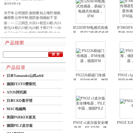
2020-09-14
关于本公司国庆放假通知上海巨能机
械有限公司中秋国庆放假做如下安
排：一二三四五六日21初五22初六23
初七24初八25初九26初十班27十一28
IE5203IFM电感式传感
IF5965
十二29十三30十四假1国庆节假2十六
器，易福门电感式传感
型号,I
假3十七假4十八假5十九假6二十假7
器，IFM
图片，IF
廿一假8廿二9廿三班10廿四11廿五10
月1日~8日放假调休，共8天。9月27
日（星期日）、10月10日（星期六）
上班。在此期间如有进口产品需要采
购的客户，为避免您的货期受到影
响，请提前安排订货事宜。高速规定
如下1.高速免费规定时间：2020年10
PN2226易福门传感
PNOZ c
日本Yamatake山武azbil
月1日0时-10月8日24时，共8天
器，IFM传感器，德国
国安全继
德国FESTO费斯托
IFM
ATOS阿托斯
日本CKD喜开理
MAC电磁阀
美国PARKER派克
PNOZ s1皮尔兹安全继
PNOZ X
德国PILZ皮尔兹
电器，PILZ中国，德
国PILZ