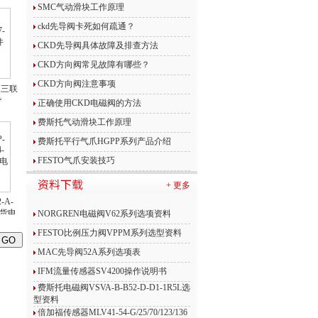
SMC气动滑块工作原理
ckd先导阀卡死如何疏通？
CKD先导阀具体故障及排查方法
CKD方向阀常见故障有哪些？
CKD方向阀注意事项
DI三联
货
正确使用CKD电磁阀的方法
费斯托气动滑块工作原理
费斯托平行气爪HGPP系列产品介绍
FESTO气爪安装技巧
+ 更多
-A-
现货电
NORGREN电磁阀V62系列选项资料
FESTO比例压力阀VPPM系列选型资料
MAC先导阀52A系列选项表
IFM流量传感器SV4200操作说明书
费斯托电磁阀VSVA-B-B52-D-D1-1R5L选
型资料
倍加福传感器MLV41-54-G/25/70/123/136