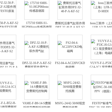
50-P-A-KF-S2
175710 SMH-S1-
费斯托活塞气缸双作用
festo三联件（
缸FESTO原
HGP06festo传感器德国
DPZ-32-40-P-A-KF-S2
LFR-1/2-D-MI
装
DPZ-32-10-P-A-KF-S2
FS2-04-4-AC220VCKD
VUVY-F-L-P53C
用活塞气缸
费斯托双作用气缸
电磁阀
G14-1C1 现货
Z-32-25-P-A-
KF-S2
（上海）电磁
F-L-B52-H-
VAME-F-B9-14-S费斯
MSFG-24/42-50/60现货
FESTO*标准
1C1德国费斯托
托现货费斯托控制阀
费斯托线圈
DNC-50-100-P
国）