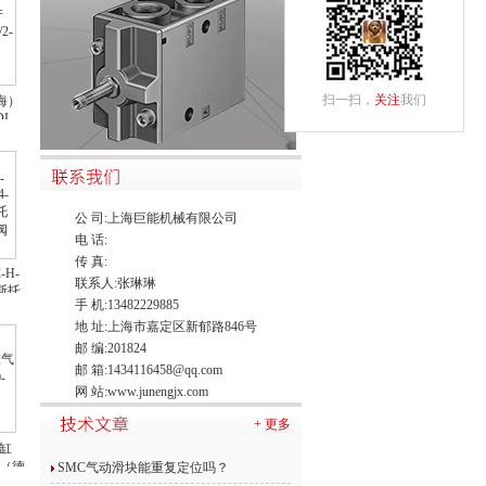
扫一扫，
关注
我们
上海）
DI
公 司:上海巨能机械有限公司
电 话:
传 真:
-H-
联系人:张琳琳
费斯托
手 机:13482229885
阀
地 址:上海市嘉定区新郁路846号
邮 编:201824
邮 箱:
1434116458@qq.com
网 站:
www.junengjx.com
+ 更多
气缸
PV（德
SMC气动滑块能重复定位吗？