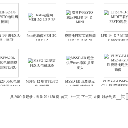
2-1/8-BFESTO
festo电磁阀MEH-5/2-
费斯托FESTO减压阀
LFR-1/4-D-7-MI
阀（德国）
1/8-P-B*
LFR-1/4-D-MINI
件FESTO现
VUVY-F-LP-M52
220-50/60电磁
MSFG-12 现货FESTO
MSSD-EB 现货供应
G14-1E1费斯托
德国TESRO
电磁线圈
frsto德国 插座接头
磁阀
共 3000 条记录，当前 70 / 150 页
首页
上一页
下一页
末页
跳转到第
页