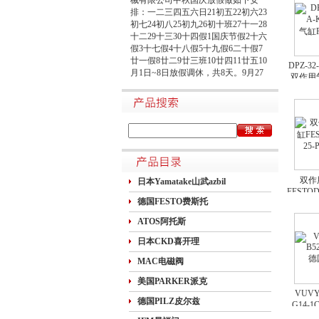
排：一二三四五六日21初五22初六23
初七24初八25初九26初十班27十一28
十二29十三30十四假1国庆节假2十六
假3十七假4十八假5十九假6二十假7
廿一假8廿二9廿三班10廿四11廿五10
DPZ-32-
月1日~8日放假调休，共8天。9月27
双作用气
日（星期日）、10月10日（星期六）
上班。在此期间如有进口产品需要采
购的客户，为避免您的货期受到影
响，请提前安排订货事宜。高速规定
如下1.高速免费规定时间：2020年10
月1日0时-10月8日24时，共8天
双作
日本Yamatake山武azbil
FESTODP
德国FESTO费斯托
ATOS阿托斯
日本CKD喜开理
MAC电磁阀
美国PARKER派克
VUVY-
德国PILZ皮尔兹
G14-