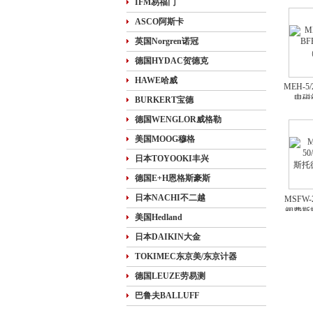
IFM易福门
ASCO阿斯卡
英国Norgren诺冠
德国HYDAC贺德克
HAWE哈威
MEH-5/
电磁
BURKERT宝德
德国WENGLOR威格勒
美国MOOG穆格
日本TOYOOKI丰兴
德国E+H恩格斯豪斯
日本NACHI不二越
MSFW-
阀费斯托
美国Hedland
日本DAIKIN大金
TOKIMEC东京美/东京计器
德国LEUZE劳易测
巴鲁夫BALLUFF