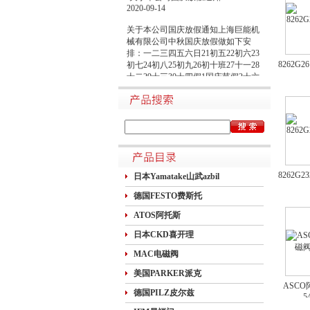
2020-09-14
关于本公司国庆放假通知上海巨能机
械有限公司中秋国庆放假做如下安
排：一二三四五六日21初五22初六23
初七24初八25初九26初十班27十一28
8262G
十二29十三30十四假1国庆节假2十六
假3十七假4十八假5十九假6二十假7
廿一假8廿二9廿三班10廿四11廿五10
月1日~8日放假调休，共8天。9月27
日（星期日）、10月10日（星期六）
上班。在此期间如有进口产品需要采
购的客户，为避免您的货期受到影
响，请提前安排订货事宜。高速规定
如下1.高速免费规定时间：2020年10
8262G
日本Yamatake山武azbil
月1日0时-10月8日24时，共8天
德国FESTO费斯托
ATOS阿托斯
日本CKD喜开理
MAC电磁阀
美国PARKER派克
ASC
德国PILZ皮尔兹
5