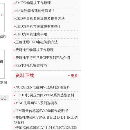
SMC气动滑块工作原理
ckd先导阀卡死如何疏通？
CKD先导阀具体故障及排查方法
CKD方向阀常见故障有哪些？
CKD方向阀注意事项
电磁阀
正确使用CKD电磁阀的方法
费斯托气动滑块工作原理
费斯托平行气爪HGPP系列产品介绍
FESTO气爪安装技巧
+ 更多
B26
NORGREN电磁阀V62系列选项资料
FESTO比例压力阀VPPM系列选型资料
MAC先导阀52A系列选项表
IFM流量传感器SV4200操作说明书
费斯托电磁阀VSVA-B-B52-D-D1-1R5L选
型资料
倍加福传感器MLV41-54-G/25/70/123/136