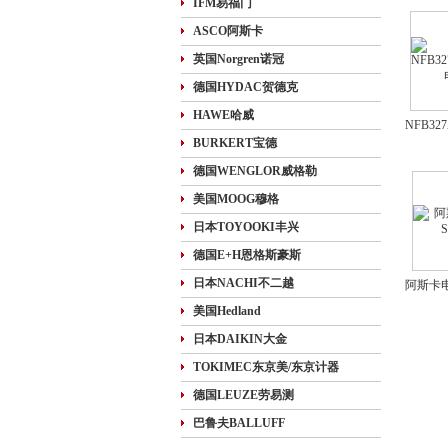
IFM易福门
ASCO阿斯卡
英国Norgren诺冠
德国HYDAC贺德克
HAWE哈威
NFB32
BURKERT宝德
德国WENGLOR威格勒
美国MOOG穆格
日本TOYOOKI丰兴
德国E+H恩格斯豪斯
日本NACHI不二越
阿斯卡电
美国Hedland
日本DAIKIN大金
TOKIMEC东京美/东京计器
德国LEUZE劳易测
巴鲁夫BALLUFF