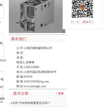
扫一扫，
关注
我们
阀
公 司:上海巨能机械有限公司
电 话:
传 真:
1023
联系人:张琳琳
手 机:13482229885
地 址:上海市嘉定区新郁路846号
邮 编:201824
邮 箱:
1434116458@qq.com
网 站:
www.junengjx.com
+ 更多
磁阀
SP
SMC气动滑块能重复定位吗？