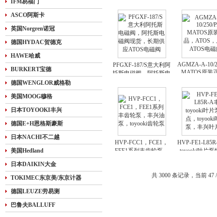
IFM易福门
波流量计，HTTF系列
计，Hedland
流量计
量计，美国Hed
ASCO阿斯卡
英国Norgren诺冠
德国HYDAC贺德克
HAWE哈威
AGMZA-A-10/2
PFGXF-187/S意大利阿
BURKERT宝德
MATOS原装
托斯电磁阀，阿托斯电
ATOS，上海A
磁阀现货，长期供应
德国WENGLOR威格勒
磁阀
ATOS电磁阀
美国MOOG穆格
日本TOYOOKI丰兴
德国E+H恩格斯豪斯
日本NACHI不二越
HVP-FCC1，FCE1，
HVP-FE1-L85
美国Hedland
FEE1系列丰齿轮泵，
toyooki叶片
丰兴油泵，toyooki齿轮
toyooki叶片
日本DAIKIN大金
泵
片泵
共 3000 条记录，当前 47 /
TOKIMEC东京美/东京计器
德国LEUZE劳易测
巴鲁夫BALLUFF