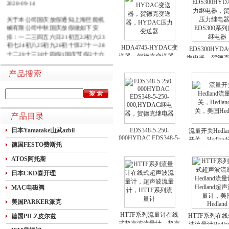
2020-09-14
关于本公司国庆放假通知上海巨能机
械有限公司中秋国庆放假做如下安
排：一二三四五六日21初五22初六23
初七24初八25初九26初十班27十一28
HDA4745-HYDAC变
EDS300HYD
十二29十三30十四假1国庆节假2十六
送器，贺德克变送器，
继电器，贺德
假3十七假4十八假5十九假6二十假7
HYDAC压力变送器
电器，EDS30
廿一假8廿二9廿三班10廿四11廿五10
力继电
月1日~8日放假调休，共8天。9月27
日（星期日）、10月10日（星期六）
上班。在此期间如有进口产品需要采
购的客户，为避免您的货期受到影
响，请提前安排订货事宜。高速规定
如下1.高速免费规定时间：2020年10
日本Yamatake山武azbil
EDS348-5-250-
月1日0时-10月8日24时，共8天
流量开关Hedla
000HYDAC EDS348-5-
开关，Hedlan
德国FESTO费斯托
250-000,HYDAC继电
美国Hedla
器，贺德克继电器
ATOS阿托斯
日本CKD喜开理
MAC电磁阀
美国PARKER派克
HTTF系列流量计在线
HTTF系列在
德国PILZ皮尔兹
式超声波流量计，超声
波流量计Hedla