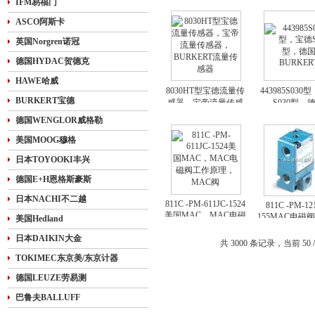
IFM易福门
向阀
系列截止
ASCO阿斯卡
英国Norgren诺冠
德国HYDAC贺德克
HAWE哈威
8030HT型宝德流量传
443985S03
BURKERT宝德
感器，宝帝流量传感
S030型，
BURKER
器，BURKERT流量传
德国WENGLOR威格勒
感器
美国MOOG穆格
日本TOYOOKI丰兴
德国E+H恩格斯豪斯
日本NACHI不二越
811C -PM-611JC-1524
811C -PM-12
美国MAC，MAC电磁
155MAC电磁
美国Hedland
阀工作原理，MAC阀
MAC电磁阀
日本DAIKIN大金
MAC上
共 3000 条记录，当前 50 /
TOKIMEC东京美/东京计器
德国LEUZE劳易测
巴鲁夫BALLUFF