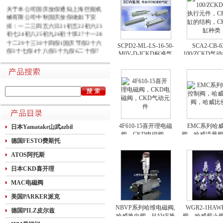
关于本公司国庆放假通知上海巨能机
械有限公司中秋国庆放假做如下安
排：一二三四五六日21初五22初六23
初七24初八25初九26初十班27十一28
十二29十三30十四假1国庆节假2十六
SCPD2-ML-LS-16-50-
SCA2-CB-6
假3十七假4十八假5十九假6二十假7
M0V-D-ICKD标准气
100/ZCKD气
廿一假8廿二9廿三班10廿四11廿五10
缸，CKD双作用气
件，CKD气
月1日~8日放假调休，共8天。9月27
缸，CKD无秆气缸
构，CKD气
日（星期日）、10月10日（星期六）
上班。在此期间如有进口产品需要采
购的客户，为避免您的货期受到影
响，请提前安排订货事宜。高速规定
如下1.高速免费规定时间：2020年10
月1日0时-10月8日24时，共8天
4F610-15喜开理电磁
EMC系列哈
日本Yamatake山武azbil
阀，CKD电磁阀，
阀，哈威流量
德国FESTO费斯托
CKD气动元件
比例阀
ATOS阿托斯
日本CKD喜开理
MAC电磁阀
美国PARKER派克
NBVP系列哈维电磁阀,
WGR2-1HA
德国PILZ皮尔兹
哈威换向阀，HAWE换
阀，哈威截止